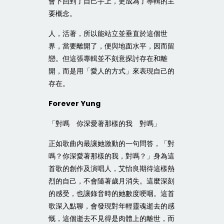
會下回到了自己手上，更成為了專輯的主
要概念。
人，活著，所以能站立並垂直於這個世
界，當要離開了，便與地面水平，因而留
戀。但這張專輯並不刻意探討存在和離
開，而是用「愛人的方式」來表現自己的
存在。
Forever Yung
「對嗎 你深愛著那樣的我 對嗎」
正如歌曲內最讓她激動的一句問答，「對
嗎？你深愛著那樣的我，對嗎？」身為這
首歌的創作及演唱人，艾怡良期待這樣熱
烈的自己，不會隨著歲月消失。這麼深刻
的感受，也讓錄音時的她數度哽咽。這首
歌深入點聊，會發現對年輕靈魂逝去的感
慨，這個逝去不見得是肉體上的離世，而