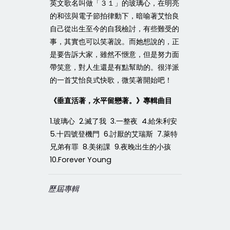
英文歌名叫做「３１」的玻璃心，在明亮
的和弦與電子節拍律動下，暗喻著艾怡良
自己從出生至今的自我檢討，有些難受的
事，其實也可以笑著說。而她想說的，正
是要告訴大家，雖然不愜意，但是努力面
帶笑意，對人生還是有點幫助的。很洋派
的一首艾怡良式快歌，微笑著開始吧！
《垂直活著，水平留戀著。》專輯曲目
1.玻璃心 2.滅了我 3.一整夜 4.給朱利安
5.十四號登機門 6.討厭的艾瑞斯 7.萊特
兄弟有罪 8.美術課 9.夜晚出生的小孩
10.Forever Young
歷屆專輯