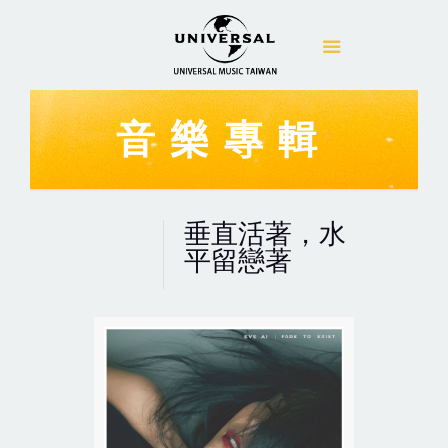
音樂專輯
垂直活著，水
平留戀著