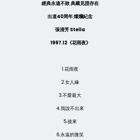
經典永遠不敗 典藏見證存在
出道40周年 燦爛紀念
張清芳 Stella
1997.12《花雨夜》
1.花雨夜
2.女人緣
3.不愛最大
4.我說不出來
5.後來
6.永遠的微笑