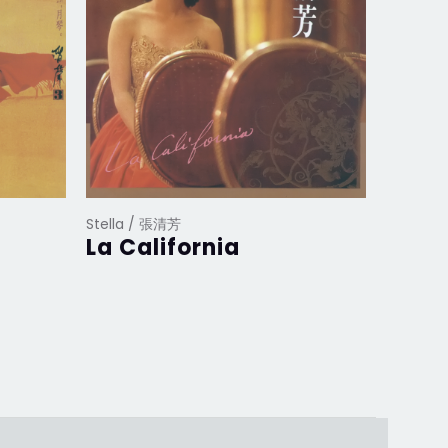
Stella / 張清芳
Stella 
La California
紫色