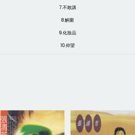
7.不敢講
8.解圍
9.化妝品
10.仰望