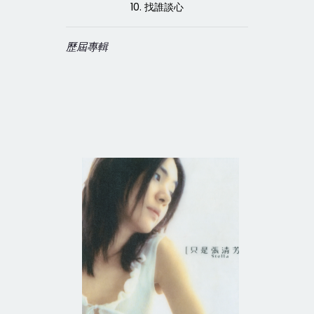
10. 找誰談心
歷屆專輯