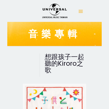
音樂專輯
想跟孩子一起
聽的Kiroro之
歌