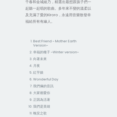
千春和金城綾乃，精選出最想跟孩子們一
起聽一起唱的歌曲。多年來不變的溫柔以
及充滿了愛的Kiroro，永遠
用音樂散發幸
福給所有有緣人
。
Best Friend ~ Mother Earth
Version~
~Winter version~
幸福的種子
向著未來
月夜
紅芋娘
Wonderful Day
我們倆的音訊
大家都愛你
正因為活著
我們是英雄
晚安之歌