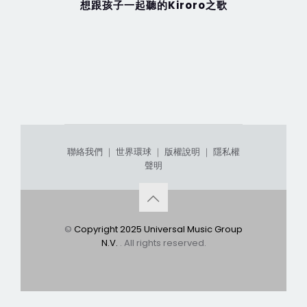
想跟孩子一起聽的Kiroro之歌
【寶寶不
聯絡我們
｜
世界環球
｜
版權說明
｜
隱私權
聲明
©
Copyright 2025 Universal Music Group
N.V.
. All rights reserved.