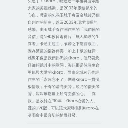
久違了！Kiroro，睽違近一年後再度帶給
大家的美麗感動，是2003年累積起來的
心血，豐富的包涵玉城千春及金城綾乃個
自創作的新曲，以及2003年現場演唱的
感動。由玉城千春作詞作曲的「我們倆的
音信」是NHK教育電視台「無人星球的生
存者」卡通主題曲，乍聽之下這首歌曲，
因為繁複的樂器伴奏，加上中板的旋律，
感覺不像是我們熟悉的Kiroro，但只要您
仔細傾聽其中的歌詞，沒錯那是詠嘆生命
勇氣與大愛的Kiroro。而由金城綾乃作詞
作曲的「永遠忘不了」則是Kiroro一貫慢
板情歌；千春的清亮美聲，綾乃的優美琴
聲，深深療癒世上所有受傷的心。「存
款」是收錄在’99年「Kiroro心愛的人」
裡的LIVE版，可以讓大家聆賞到Kiroro在
演唱會中最真切的情聲紓發。