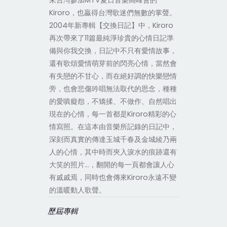
來台灣參加MTV夏日音樂高峰會的
Kiroro，也贏得台灣歌迷們無數的掌聲。
2004年新專輯【交換日記】中，Kiroro
再次帶來了11篇最純淨珍貴的心情日記準
備與你我交換，日記中不只有愛情故事，
還有歌頌愛情萌芽前的閃亮心情，當然會
有失戀的不甘心，而在絕好調的快樂戀情
旁，也會悲傷吟唱無法取代的思念，種種
的愛嗔癡怨，不矯揉、不做作、自然唱出
現在的心情，每一首都是Kiroro精彩的心
情寫照。在這本由音樂所記錄的日記中，
深刻而真實的傳達玉城千春及金城綾乃兩
人的心情，其中時而夾入淚水的痕跡還有
大笑的照片…，翻開的每一頁都會讓人心
有戚戚焉，同時也會傳來Kiroro永遠不變
的溫暖動人歌聲。
歷屆專輯