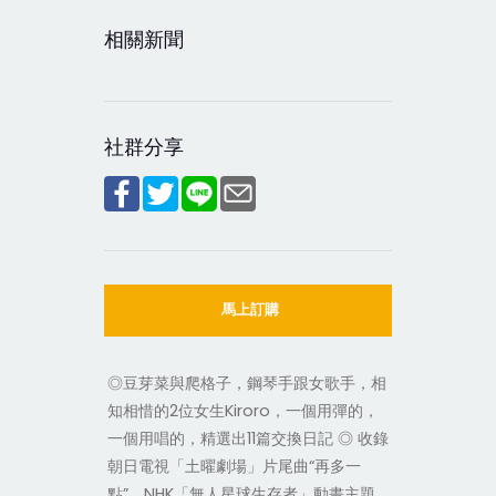
相關新聞
社群分享
馬上訂購
◎豆芽菜與爬格子，鋼琴手跟女歌手，相
知相惜的2位女生Kiroro，一個用彈的，
一個用唱的，精選出11篇交換日記 ◎ 收錄
朝日電視「土曜劇場」片尾曲“再多一
點”、NHK「無人星球生存者」動畫主題