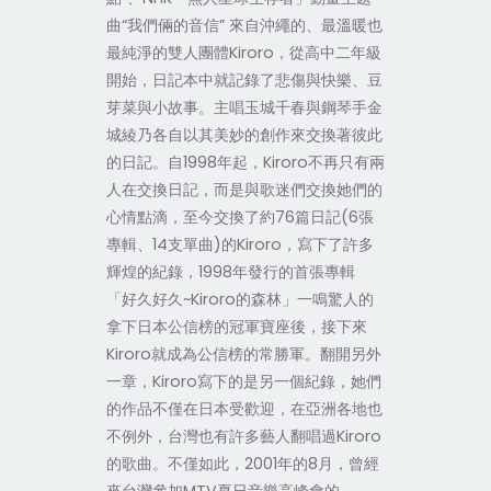
曲“我們倆的音信” 來自沖繩的、最溫暖也
最純淨的雙人團體Kiroro，從高中二年級
開始，日記本中就記錄了悲傷與快樂、豆
芽菜與小故事。主唱玉城千春與鋼琴手金
城綾乃各自以其美妙的創作來交換著彼此
的日記。自1998年起，Kiroro不再只有兩
人在交換日記，而是與歌迷們交換她們的
心情點滴，至今交換了約76篇日記(6張
專輯、14支單曲)的Kiroro，寫下了許多
輝煌的紀錄，1998年發行的首張專輯
「好久好久~Kiroro的森林」一鳴驚人的
拿下日本公信榜的冠軍寶座後，接下來
Kiroro就成為公信榜的常勝軍。翻開另外
一章，Kiroro寫下的是另一個紀錄，她們
的作品不僅在日本受歡迎，在亞洲各地也
不例外，台灣也有許多藝人翻唱過Kiroro
的歌曲。不僅如此，2001年的8月，曾經