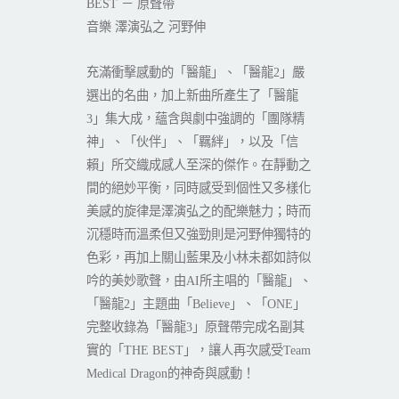
－
原聲帶
BEST
音樂
澤演弘之
河野伸
充滿衝擊感動的
「
醫龍
」、「
醫龍
」嚴
2
選出的名曲，加上新曲所產生了「
醫龍
」集大成，蘊含與劇中強調的「團隊精
3
神」、「伙伴」、「羈絆」，以及「信
賴」所交織成感人至深的傑作。在靜動之
間的絕妙平衡，同時感受到個性又多樣化
美感的旋律是澤演弘之的配樂魅力；時而
沉穩時而溫柔但又強勁則是河野伸獨特的
色彩，再加上關山藍果及小林未都如詩似
吟的美妙歌聲，由
所主唱的「
醫龍
」、
AI
「
醫龍
」主題曲「
」、「
」
2
Believe
ONE
完整收錄為「
醫龍
」原聲帶完成名副其
3
實的「
」，讓人再次感受
THE BEST
Team
的神奇與感動
！
Medical Dragon