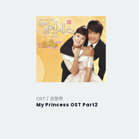
OST / 原聲帶
OST / 原
My Princess OST Part2
My Prin