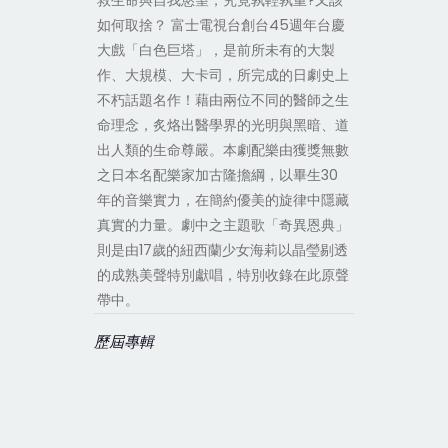
救生命與自我慾望，究竟孰輕孰重?又該
如何取捨？ 富士電視台創台45週年台慶
大戲「白色巨塔」，是前所未有的大製
作、大規模、大卡司，所完成的日劇史上
不朽話題名作！藉由兩位不同的醫師之生
命理念，炙烙出醫學界的光明與黑暗、道
出人類的生命尊嚴。本劇配樂由獲獎無數
之日本名配樂家加古隆擔綱，以畢生30
年的音樂實力，在簡約優美的旋律中隱藏
真實的力量。劇中之主題歌「奇異恩典」
則是由17歲的紐西蘭少女海莉以晶瑩剔透
的成熟美聲特別獻唱，特別收錄在此原聲
帶中。
歷屆專輯