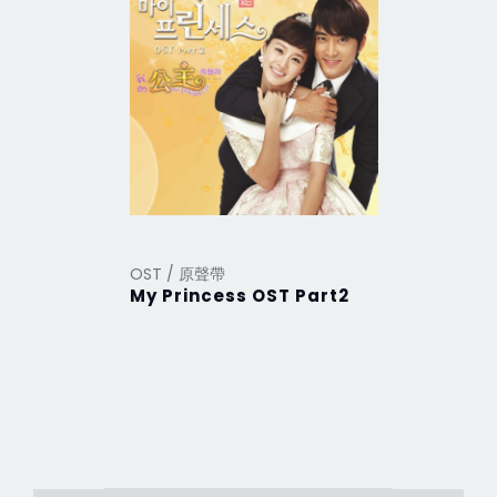
OST / 原聲帶
OST / 原
My Princess OST Part2
My Prin