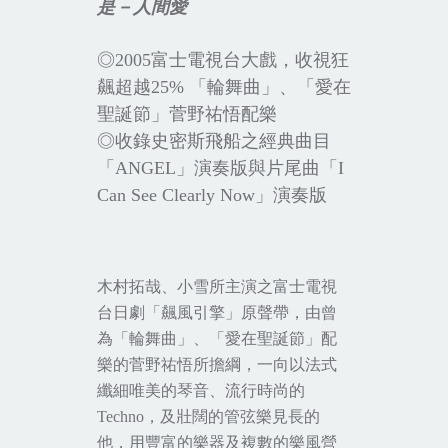
是－人間愛
◎
2005
富士電視台大
戲，
收視狂
飆超越
25%
「輪舞曲」、「愛在
聖誕節」菅野祐悟配樂
◎收錄史密斯飛船之經典曲目
「
ANGEL
」演奏版與片尾曲「
I
Can See Clearly Now
」演奏版
木村拓哉、小雪所主演之富士電視
台日劇「飆風引擎」原聲帶，由曾
為「輪舞曲」、「愛在聖誕節」配
樂的菅野祐悟所擔綱，一向以法式
纖細唯美的琴音、流行時尚的
Techno
，及
壯闊的管弦樂見長的
他，用豐富的樂器及複數的樂風營