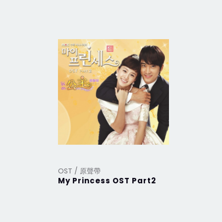
OST / 原聲帶
OST / 原
My Princess OST Part2
My Prin