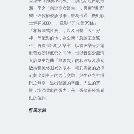
菜菜子（飾演小島楓）主演的話題日劇最
新一季之「急診室女醫生」，再度請到配
樂巨匠佐橋俊彥擔綱，曾為卡通「機動戰
士鋼彈SEED」、電影「刑法第39條」、
「柏拉圖式性愛」，以及日劇「人生好
棒」等配樂的他，為全新「急診室女醫
生」再度譜出動人樂章，以管弦樂等大編
制營造磅礡氣勢的同時，也以音樂盒般演
奏該劇主題曲「無數次」的和絃版及演奏
版兩種風格迥異的版本，精彩豐富的旋律
刻劃出劇中人的內心交戰、與生命之神搏
鬥之無奈，道出醫護的辛酸、人生的悲
慟，增添戲劇的張力，是一張值得聆賞感
動的佳作。
歷屆專輯