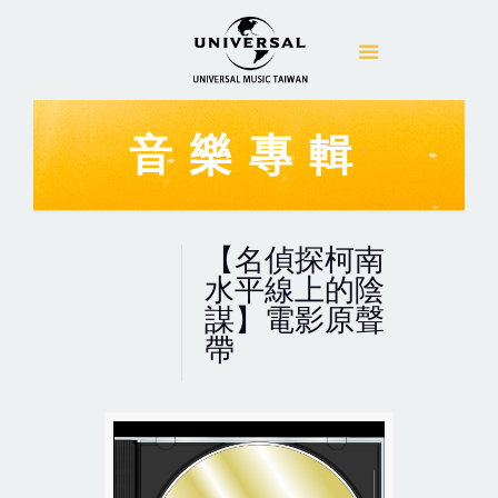
音樂專輯
【名偵探柯南
水平線上的陰
謀】電影原聲
帶