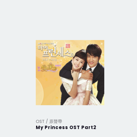
OST / 原聲帶
OST / 原
My Princess OST Part2
My Prin