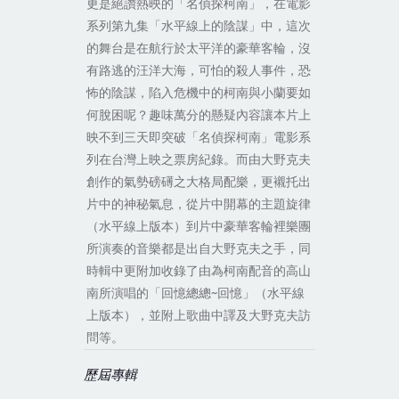
更是絕讚熱映的「名偵探柯南」，在電影
系列第九集「水平線上的陰謀」中，這次
的舞台是在航行於太平洋的豪華客輪，沒
有路逃的汪洋大海，可怕的殺人事件，恐
怖的陰謀，陷入危機中的柯南與小蘭要如
何脫困呢？趣味萬分的懸疑內容讓本片上
映不到三天即突破「名偵探柯南」電影系
列在台灣上映之票房紀錄。而由大野克夫
創作的氣勢磅礡之大格局配樂，更襯托出
片中的神秘氣息，從片中開幕的主題旋律
（水平線上版本）到片中豪華客輪裡樂團
所演奏的音樂都是出自大野克夫之手，同
時輯中更附加收錄了由為柯南配音的高山
南所演唱的「回憶總總~回憶」（水平線
上版本），並附上歌曲中譯及大野克夫訪
問等。
歷屆專輯