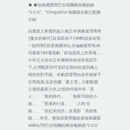
◆ ◆瑞典國寶阿巴合唱團兩首暢銷曲
“S.O.S”、“Chiquitita”為圍繞全劇之配樂
主軸
由最惹人疼愛的超人氣日本偶像瀧澤秀明
(魔女的條件)及深田恭子(神啊!請多給我
一點時間)首度擔綱演出,名編劇家野島伸
司最新TBS電視劇「奶油蛋糕上的草莓」,
今年元月份在日本播映時收視率居高不
下,台灣觀眾則可望於近期內欣賞到兩人
精彩的對手戲。本劇原聲帶由名作曲家千
住明負責,這是他繼「夏之雪」日劇配樂
之後的最新力作,之前的代表作有「美
人」、「青的時代」、「無家可歸的小
孩」、「聖者的行進」、「人間‧失
格」、「世紀末的詩」及電影「高校教
師」….等等。整張原聲帶圍繞著瑞典國寶
ABBA/阿巴合唱團的兩首暢銷曲“S.O.S”