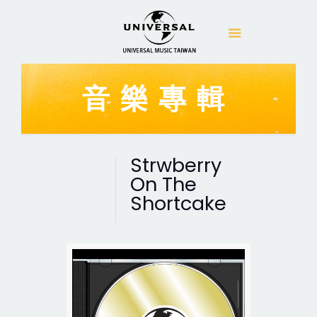
音樂專輯
Strwberry
On The
Shortcake