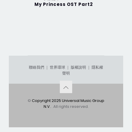
My Princess OST Part2
My Prin
聯絡我們
｜
世界環球
｜
版權說明
｜
隱私權
聲明
©
Copyright 2025 Universal Music Group
N.V.
. All rights reserved.