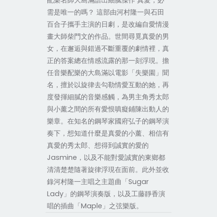
配樂名師大島滿譜出細膩傑作 真愛，必
需是唯一的嗎？ 這部由河村隆一與石田
百合子攜手主演的日劇，是改編自愛情漫
畫大師柴門文的作品。世間尋覓真愛的男
女，在邂逅與錯過不斷重覆的劇情裡，真
正的答案總在情感流露的那一刻浮現。擔
任音樂配樂的大島滿以電影「失樂園」聞
名，擅於以旋律去勾勒情愛互動的她，再
度發揮細膩的音樂感觸，為男主角秀太郎
與小薰之間的所有愛恨嗔癡鋪陳出動人的
樂章。在知名的鋼琴家國府弘子的鋼琴演
奏下，想知道什麼是真愛的小薰、相信有
真愛的秀太郎、想得到誠實的愛的
Jasmine，以及不能對愛誠實的東鄉都
清清楚楚隨著旋律浮現在面前。此外並收
錄河村隆一主唱之主題曲「Sugar
Lady」的鋼琴演奏版，以及工藤靜香演
唱的插曲「Maple」之弦樂版。