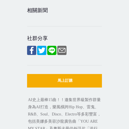
相關新聞
社群分享
馬上訂購
AI
史上最棒
15
曲！！邀集世界級製作群量
身為
AI
打造，樂風橫跨
Hip Hop
、雷鬼、
R&B
、
Soul
、
Disco
、
Electro
等多彩豐富，
包括美娜多美容沙龍廣告曲「
YOU ARE
MY STAR
」及奧斯卡最佳外語片「送行