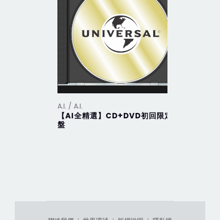
A.I. / A.I.
A.I. / A.I.
【AI全精選】CD+DVD初回限定
【ViVa A
盤