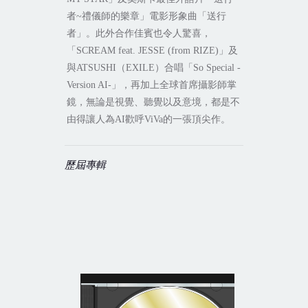
者
~
禮儀師的樂章」電影形象曲「送行
者」。此外合作佳賓也令人驚喜，
「
SCREAM feat. JESSE (from RIZE)
」及
與
ATSUSHI
（
EXILE
）合唱「
So Special -
Version AI-
」，再加上全球首席攝影師掌
鏡，無論是視覺、聽覺以及意境，都是不
由得讓人為
AI
歡呼
ViVa
的一張頂尖作。
歷屆專輯