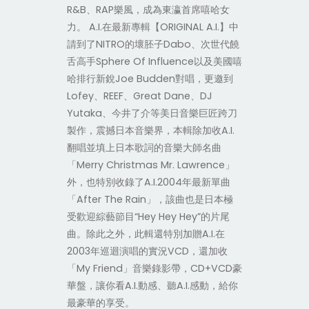
R&B、RAP樂風，成為東瀛首席嘻哈女
力。 A.I.在最新專輯【ORIGINAL A.I.】中
請到了NITRO的壞胚子Dabo、次世代饒
舌高手Sphere Of Influence以及美國嘻
哈排行新銳Joe Budden對唱，更邀到
Lofey、REEF、Great Dane、DJ
Yutaka、今井了介等美日音樂巨匠跨刀
製作，震撼日本音樂界，本輯除加收A.I.
翻唱並填上日本歌詞的音樂大師名曲
「Merry Christmas Mr. Lawrence」
外，也特別收錄了A.I.2004年最新單曲
「After The Rain」，該曲也是日本極
受歡迎綜藝節目“Hey Hey Hey”的片尾
曲。除此之外，此輯還特別加贈A.I.在
2003年巡迴演唱的實況VCD，還加收
「My Friend」音樂錄影帶，CD+VCD豪
華盤，讓你看A.I.動感、聽A.I.感動，給你
最豪華的享受。