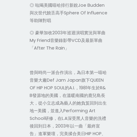
◎ 吆喝美國嘻哈排行新銳Joe Budden
與次世代饒舌高手Sphere Of Influence
等助陣對唱
◎ 豪華加收2003年巡迴演唱實況與單曲
My Friend音樂錄影帶VCD及最新單曲
「After The Rain」
曾與時尚一派合作演出，為日本第一嘻哈
音樂大廠Def Jam Japan旗下QUEEN
OF HIP HOP SOUL的A.I.，1981年生於R&
B發源地的美國，在溫暖南國的鹿兒島長
大，從小立志成為藝人的她負笈回到出生
地—美國，並進入Performing Art
School研修，在L.A深受黑人音樂的洗禮
後回到日本，2003年以一曲「最終宣
告」進軍樂壇，完美揉合美日HIP HOP、