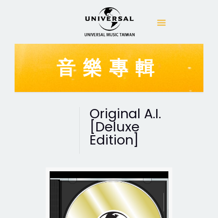
音樂專輯
Original A.I.
[Deluxe
Edition]