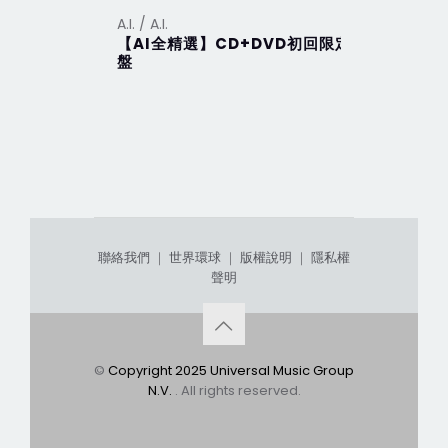
A.I. / A.I.
A.I. / A.I.
【AI全精選】CD+DVD初回限定
【ViVa A
盤
聯絡我們
｜
世界環球
｜
版權說明
｜
隱私權
聲明
©
Copyright 2025 Universal Music Group
N.V.
. All rights reserved.