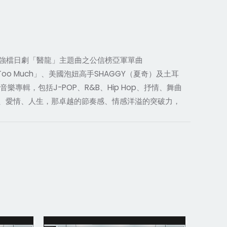
強檔日劇「醫龍」主題曲之公信榜亞軍單曲
Too Much
SHAGGY
」、美國泡妞高手
（夏奇）及土耳
J-POP
R&B
Hip Hop
音樂專輯，包括
、
、
、抒情、舞曲
、愛情、人生，那卓越的節奏感、情感洋溢的突破力，