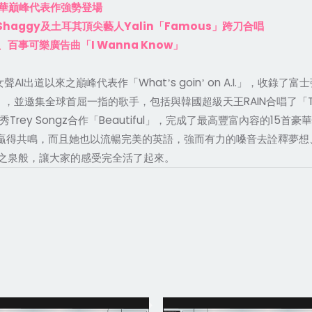
華巔峰代表作強勢登場
Shaggy
Yalin
Famous
及土耳其頂尖藝人
「
」跨刀合唱
I Wanna Know
、百事可樂廣告曲「
」
AI
What
s goin
on A.I.
女聲
出道以來之巔峰代表作「
’
’
」，收錄了富士
RAIN
」，並邀集全球首屈一指的歌手，包括與韓國超級天王
合唱了「
Trey Songz
Beautiful
15
秀
合作「
」，完成了最高豐富內容的
首豪華
贏得共鳴，而且她也以流暢完美的英語，強而有力的嗓音去詮釋夢想
之泉般，讓大家的感受完全活了起來。