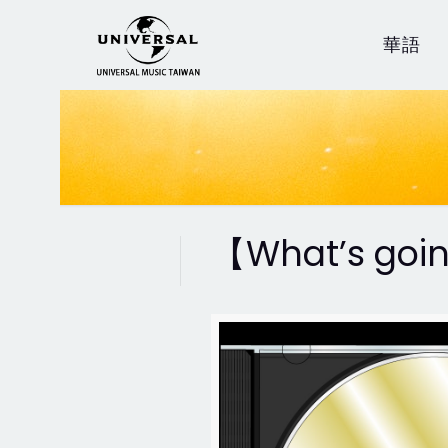
華語
【What’s goin