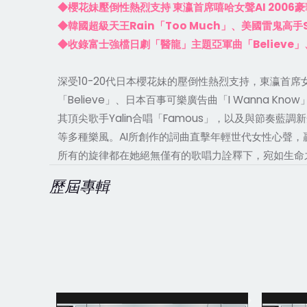
AI 2006
◆櫻花妹壓倒性熱烈支持
東瀛首席嘻哈女聲
豪
Rain
Too Much
◆韓國超級天王
「
」、美國雷鬼高手
Believe
◆收錄富士強檔日劇「醫龍」主題亞軍曲「
」
10-20
深受
代日本櫻花妹的壓倒性熱烈支持，東瀛首席
Believe
I Wanna Know
「
」、日本百事可樂廣告曲「
Yalin
Famous
其頂尖歌手
合唱「
」，以及與節奏藍調新
AI
等多種樂風。
所創作的詞曲直擊年輕世代女性心聲，
所有的旋律都在她絕無僅有的歌唱力詮釋下，宛如生命
歷屆專輯