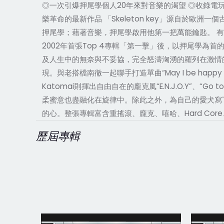
◎一次引爆押尾學個人20年來對音樂的渴望 ◎收錄電
樂革命的最新作品 「Skeleton key」源自於
押尾學；藉著音樂，押尾學啟用他第一把萬能鑰匙。 有
2002年首張Top 4專輯「第一擊」後，以押尾學為首
及人生中的無奈與不妥協，完全怒濤洶湧的羅列在激情的樂曲中，
現。與老搭檔南徹一起聯手打造單曲“May I be happy fo
Katomai則揮出自由自在的龐克風“E.N.J.O.Y”、“
柔蜜意也盡融化在旋律中。除此之外，為自己的愛犬寫下的“Se
的心。整張專輯富含重搖滾、龐克、嘻哈、Hard Core
歷屆專輯