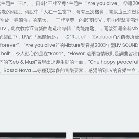
玩
主題曲「FLY」、日劇<王牌至尊>主題曲「Are you alive」 ◎
歐洲一個古老的傳說。傳說中「人在一生當中，會有三次機會，開啟這三
別於「春浪漫」的宗太、「王牌至尊」的武藤國光，強力衝擊充滿泡
的LIV，此次收錄17首新曲創造出專輯「萬能鑰匙」，開啟亞洲全新Mix
LIV的「萬能鑰匙」，從“Rebel” ~ “Evolution”的前奏
rever”、“Are you alive?”的Mixture樂音是2003年型LIV
Go to hell”，令人動心的是在“Rose”、“Flower”這兩首情
b & Maxi”表現出逗趣生動的一面，“One happy peace
、Bossa Nova …..等種類繁多的音樂要素，感覺的到LIV的音