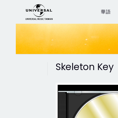
華語
Skeleton Key