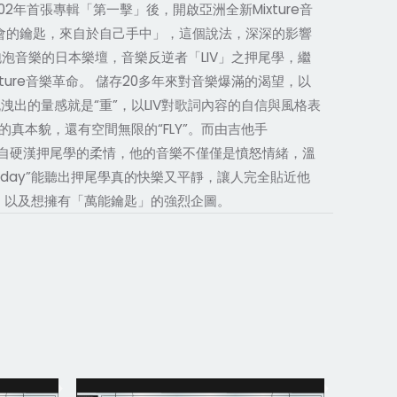
繼2002年首張專輯「第一擊」後，開啟亞洲全新Mixture音
次機會的鑰匙，來自於自己手中」，這個說法，深深的影響
泡音樂的日本樂壇，音樂反逆者「LIV」之押尾學，繼
ture音樂革命。 儲存20多年來對音樂爆滿的渴望，以
所流洩出的量感就是“重”，以LIV對歌詞內容的自信與風格表
 SOUND的真本貌，還有空間無限的“FLY”。而由吉他手
歌則是詞曲皆出自硬漢押尾學的柔情，他的音樂不僅僅是憤怒情緒，溫
ful day”能聽出押尾學真的快樂又平靜，讓人完全貼近他
樂生命，以及想擁有「萬能鑰匙」的強烈企圖。