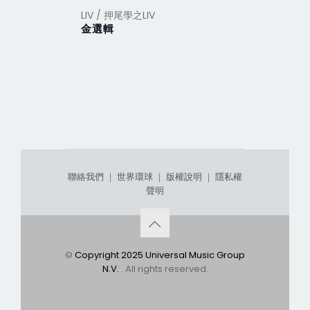
LIV / 押尾學之LIV
LIV / 押尾
金選輯
我的瘋狂
聯絡我們
｜
世界環球
｜
版權說明
｜
隱私權
聲明
©
Copyright 2025 Universal Music Group
N.V.
. All rights reserved.