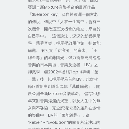
繼2002年首張專輯「第一擊」後，開啟
亞洲全新Mixture音樂革命的最新作品
「Skeleton key」源自於歐洲一個古老
的傳說。傳說中「人在一生當中，會有三
次機會，開啟這三次機會的鑰匙，來自於
自己手中」，這個說法，深深的影響押尾
學；藉著音樂，押尾學啟用他第一把萬能
鑰匙。 有別於「春浪漫」的宗太、「王
牌至尊」的武藤國光，強力衝擊充滿泡泡
音樂的日本樂壇，音樂反逆者「LIV」之
押尾學，繼2002年首張Top 4專輯「第
一擊」後，以押尾學為首的LIV，此次收
錄17首新曲創造出專輯「萬能鑰匙」，開
啟亞洲全新Mixture音樂革命。 儲存20多
年來對音樂爆滿的渴望，以及人生中的無
奈與不妥協，完全怒濤洶湧的羅列在激情
的樂曲中，LIV的「萬能鑰匙」，從
“Rebel” ~ “Evolution”的前奏所流洩出的