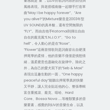
量感就是“重”，以LIV對歌詞內容的自信與
風格表現。與老搭檔南徹一起聯手打造單
曲“May I be happy forever”、“Are
you alive?”的Mixture樂音是2003年型
LIV SOUND的真本貌，還有空間無限的
“FLY”。而由吉他手Katomai則揮出自由
自在的龐克風“E.N.J.O.Y”、“Go to
hell”，令人動心的是在“Rose”、
“Flower”這兩首情歌則是詞曲皆出自硬漢
押尾學的柔情，他的音樂不僅僅是憤怒情
緒，溫柔蜜意也盡融化在旋律中。除此之
外，為自己的愛犬寫下的“Seb & Maxi”
表現出逗趣生動的一面，“One happy
peaceful day”能聽出押尾學真的快樂
又平靜，讓人完全貼近他的心。整張專輯
富含重搖滾、龐克、嘻哈、Hard
Core、Bossa Nova …..等種類繁多的音
樂要素，感覺的到LIV的音樂生命，以及