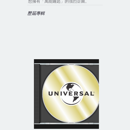
想擁有「萬能鑰匙」的強烈企圖。
歷屆專輯