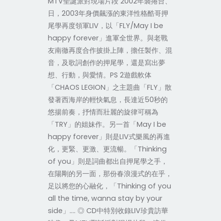
MTV聖誕派對現場片段 2002年襲捲台、
日，2003年身價飆漲的東洋性格酷哥押
尾學再度領軍LIV，以「FLY/May I be
happy forever」進軍全世界。與老戰
友南徹再度合作披掛上陣，擔任製作、混
音，及歌詞創作的押尾學，還是寫出夢
想、行動，與愛情。PS 2遊戲軟体
「CHAOS LEGION」之主題曲「FLY」散
發著西海岸的輕快氣息，長達近50秒的
悠揚前奏，抒情而壯麗的旋律可稱為
「TRY」的姐妹作。另一首「May I be
happy forever」則是LIV式樂風的再進
化，更緊、更激、更流暢。「Thinking
of you」則是詞曲都出自押尾學之手，
在陽剛的另一面，那份春浪漫式的在乎，
足以將您的心融化，「Thinking of you
all the time, wanna stay by your
side」…. ◎ CD中特別收錄LIV珍貴訪華