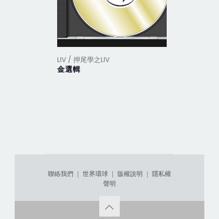
LIV / 押尾學之LIV
LIV / 押尾
金選輯
我的瘋狂
聯絡我們
｜
世界環球
｜
版權說明
｜
隱私權
聲明