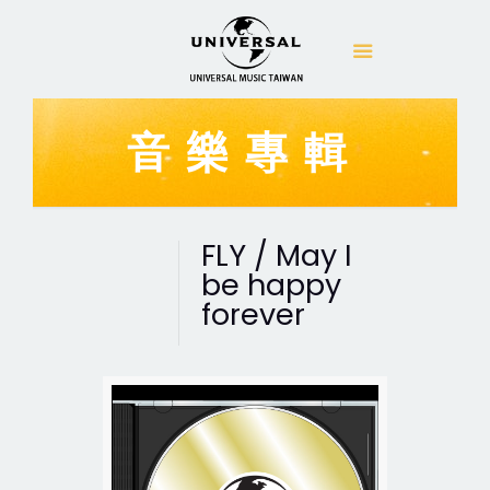
音樂專輯
FLY / May I
be happy
forever