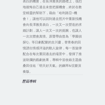
表白的機會，在長澤雅美的婚禮上，強烈
地後悔自己過去未曾把握機會，終於在教
堂精靈的幫助下，藉由「哈利路亞
~
機
會！」讓他可以回到過去照片中重新找機
會向長澤雅美表白，一次又一次營造的求
婚計劃，讓人一次又一次的扼腕，也讓人
一次次體會真情。原聲帶由曾為「學園偵
探
Q
」等日劇配樂的吉川慶，替青春的回
憶譜出情感洋溢的動人旋律，每一首旋律
配合在每次重回過去的場景中，發揮了推
波助瀾的戲劇效果，專輯中並收錄主題曲
桑田佳祐「明天好天氣」的鋼琴
&
弦樂演
奏版。
歷屆專輯