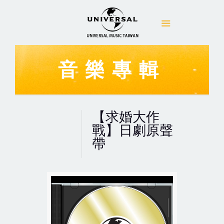
音樂專輯
【求婚大作
戰】日劇原聲
帶