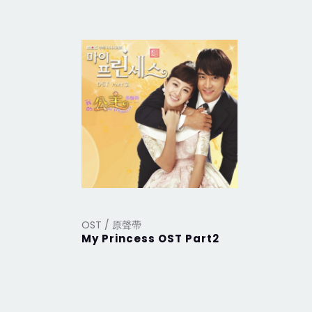
OST / 原聲帶
OST / 原
My Princess OST Part2
My Prin