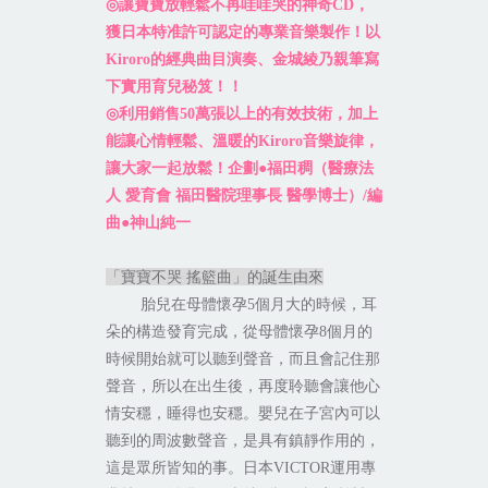
◎
讓寶寶放輕鬆不再哇哇哭的神奇
CD
，
獲日本特准許可認定的專業音樂製作！以
Kiroro
的經典曲目演奏、金城綾乃親筆寫
下實用育兒秘笈！！
◎
利用銷售
50
萬張以上的有效技術，加上
能讓心情輕鬆、溫暖的
Kiroro
音樂旋律，
讓大家一起放鬆！企劃
●
福田稠（醫療法
人
愛育會
福田醫院理事長
醫學博士）
/
編
曲
●
神山純一
「寶寶不哭
搖籃曲」的誕生由來
胎兒在母體懷孕
5
個月大的時候，耳
朵的構造發育完成，從母體懷孕
8
個月的
時候開始就可以聽到聲音，而且會記住那
聲音，所以在出生後，再度聆聽會讓他心
情安穩，睡得也安穩。
嬰兒在子宮內可以
聽到的周波數聲音，是具有鎮靜作用的，
這是眾所皆知的事。日本
VICTOR
運用專