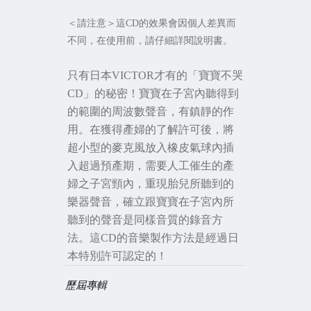
＜請注意＞這
CD
的效果會因個人差異而
不同，在使用前，請仔細詳閱說明書。
只有日本
VICTOR
才有的「寶寶不哭
CD
」的秘密！寶寶在子宮內聽得到
的範圍的周波數聲音，有鎮靜的作
用。在獲得產婦的了解許可後，將
超小型的麥克風放入橡皮氣球內插
入超過預產期，需要人工催生的產
婦之子宮頸內，重現胎兒所聽到的
樂器聲音，確立跟寶寶在子宮內所
聽到的聲音是同樣音質的錄音方
法。這
CD
的音樂製作方法是經過日
本特別許可認定的！
歷屆專輯