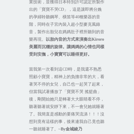
業技術，並獲得日本特別許可認定所製作
出的「寶寶不哭
CD
」，這是讓即將分娩
的孕婦聆聽鋼琴、橫笛等
40
種樂器的音
階，同時在子宮內裝入超小型麥克風錄
音，製作出胎兒在媽媽肚子裡所聽到的音
樂再現。
以胎內音的方式來演奏出
Kiroro
美麗而沉穩的旋律。讓媽媽的心情也同樣
受到安撫，小寶寶可以睡得更好。
當我第一次看到這
CD
時，是我還不熟悉
照顧小寶寶，精神上的負擔非常的大，看
著哭不停的女兒，自己也一起哭了起來，
但當我試著播放了「寶寶不哭
搖籃曲」
後，剛開始她只是轉著大大眼睛看不停，
聽著聽著就安靜下來，不一會兒她就睡著
了。我簡直是感動的要痛哭流涕！！！沒
想到竟有這樣的事，後來連我自己竟也聽
一聽就睡著了。
~
By
金城綾乃