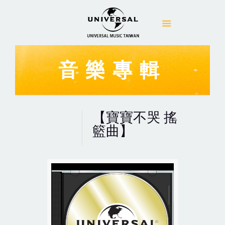
音樂專輯
【寶寶不哭 搖
籃曲】