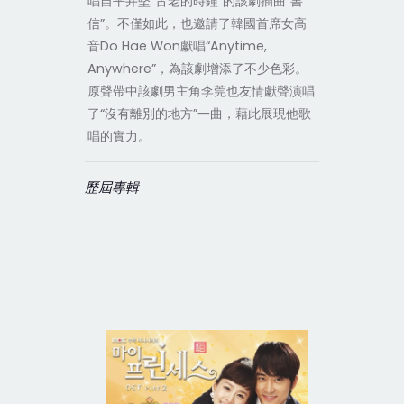
唱自平井堅“古老的時鐘”的該劇插曲“書
信”
不僅如此，也邀請了韓國首席女高
。
音Do Hae Won獻唱“Anytime,
Anywhere”，為該劇增添了不少色彩
。
原聲帶中該劇男主角李莞也友情獻聲演唱
了“沒有離別的地方”一曲，藉此展現他歌
唱的實力
。
歷屆專輯