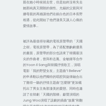
親在她小時候就去世，但是始終沒有失去
她那純真又開朗的個性
允錫的父親與河
。
娜母親的再婚讓他們在銀白色的日本長野
相遇，從此開始了他們淒美又讓人心痛的
愛情故事…
被評為最值得珍藏的電視原聲帶的「天國
之樹」電視原聲帶，為了搭配整齣劇優美
的畫面，原聲帶的部分也請來了韓國最頂
尖的作曲者，曾與朴志胤、金敏鍾等合作
的Yoon Il Sang與韓國抒情歌王，演唱
電影「我的野蠻女友」主題曲“I Believe”
的申承勳以他們獨特的唱腔與旋律融合出
了難得一聽的抒情主題曲“怎麼辦”更加襯
托出了男女主角那淒美的愛戀
同時也邀
。
請了在韓劇「天國的階梯」獻聲演唱的
Jung Woo演唱了該劇的插曲“放棄”和翻