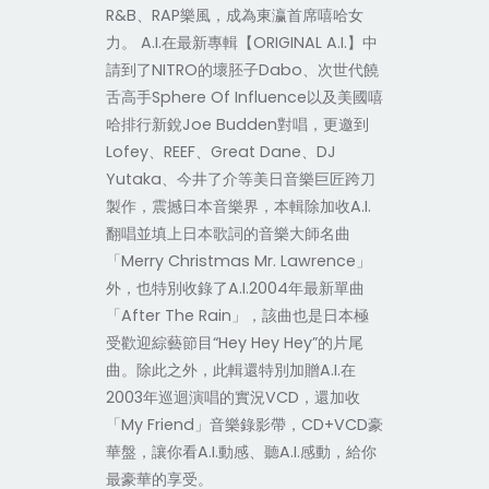
R&B、RAP樂風，成為東瀛首席嘻哈女
力。 A.I.在最新專輯【ORIGINAL A.I.】中
請到了NITRO的壞胚子Dabo、次世代饒
舌高手Sphere Of Influence以及美國嘻
哈排行新銳Joe Budden對唱，更邀到
Lofey、REEF、Great Dane、DJ
Yutaka、今井了介等美日音樂巨匠跨刀
製作，震撼日本音樂界，本輯除加收A.I.
翻唱並填上日本歌詞的音樂大師名曲
「Merry Christmas Mr. Lawrence」
外，也特別收錄了A.I.2004年最新單曲
「After The Rain」，該曲也是日本極
受歡迎綜藝節目“Hey Hey Hey”的片尾
曲。除此之外，此輯還特別加贈A.I.在
2003年巡迴演唱的實況VCD，還加收
「My Friend」音樂錄影帶，CD+VCD豪
華盤，讓你看A.I.動感、聽A.I.感動，給你
最豪華的享受。