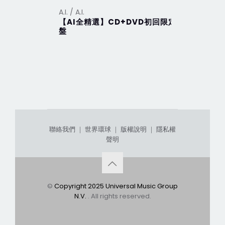
A.I. / A.I.
A.I. / A.I.
【AI全精選】CD+DVD初回限定
【ViVa A
盤
聯絡我們
｜
世界環球
｜
版權說明
｜
隱私權
聲明
©
Copyright 2025 Universal Music Group
N.V.
. All rights reserved.