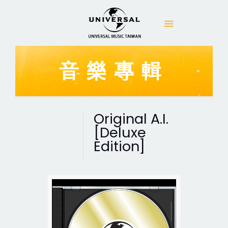
音樂專輯
Original A.I.
[Deluxe
Edition]