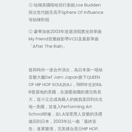
◎ 吆喝美國嘻哈排行新銳Joe Budden
與次世代饒舌高手Sphere Of Influence
等助陣對唱
◎ 豪華加收2003年巡迴演唱實況與單曲
My Friend音樂錄影帶VCD及最新單曲
「After The Rain」
曾與時尚一派合作演出，為日本第一嘻哈
音樂大廠Def Jam Japan旗下QUEEN
OF HIP HOP SOUL的A.I.，1981年生於R&
B發源地的美國，在溫暖南國的鹿兒島長
大，從小立志成為藝人的她負笈回到出生
地—美國，並進入Performing Art
School研修，在L.A深受黑人音樂的洗禮
後回到日本，2003年以一曲「最終宣
告」進軍樂壇，完美揉合美日HIP HOP、