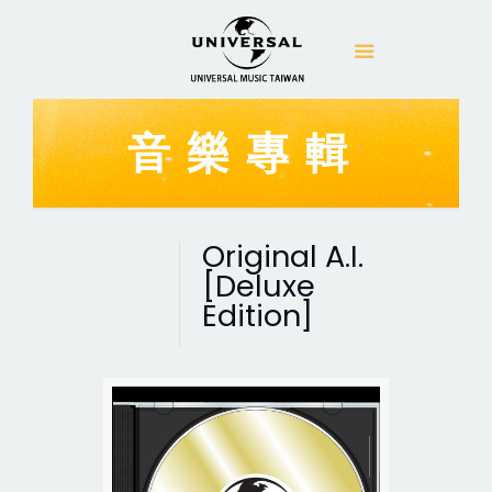
音樂專輯
Original A.I.
[Deluxe
Edition]