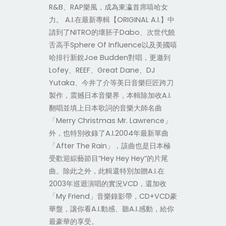
R&B、RAP樂風，成為東瀛首席嘻哈女
力。 A.I.在最新專輯【ORIGINAL A.I.】中
請到了NITRO的壞胚子Dabo、次世代饒
舌高手Sphere Of Influence以及美國嘻
哈排行新銳Joe Budden對唱，更邀到
Lofey、REEF、Great Dane、DJ
Yutaka、今井了介等美日音樂巨匠跨刀
製作，震撼日本音樂界，本輯除加收A.I.
翻唱並填上日本歌詞的音樂大師名曲
「Merry Christmas Mr. Lawrence」
外，也特別收錄了A.I.2004年最新單曲
「After The Rain」，該曲也是日本極
受歡迎綜藝節目“Hey Hey Hey”的片尾
曲。除此之外，此輯還特別加贈A.I.在
2003年巡迴演唱的實況VCD，還加收
「My Friend」音樂錄影帶，CD+VCD豪
華盤，讓你看A.I.動感、聽A.I.感動，給你
最豪華的享受。