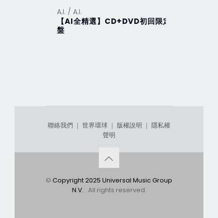
A.I. / A.I.
A.I. / A.I.
【AI全精選】CD+DVD初回限定
【ViVa A
盤
聯絡我們
｜
世界環球
｜
版權說明
｜
隱私權
聲明
©
Copyright 2025 Universal Music Group
N.V.
. All rights reserved.