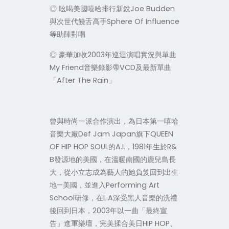
◎ 吆喝美國嘻哈排行新銳Joe Budden
與次世代饒舌高手Sphere Of Influence
等助陣對唱
◎ 豪華加收2003年巡迴演唱實況與單曲
My Friend音樂錄影帶VCD及最新單曲
「After The Rain」
曾與時尚一派合作演出，為日本第一嘻哈
音樂大廠Def Jam Japan旗下QUEEN
OF HIP HOP SOUL的A.I.，1981年生於R&
B發源地的美國，在溫暖南國的鹿兒島長
大，從小立志成為藝人的她負笈回到出生
地—美國，並進入Performing Art
School研修，在L.A深受黑人音樂的洗禮
後回到日本，2003年以一曲「最終宣
告」進軍樂壇，完美揉合美日HIP HOP、