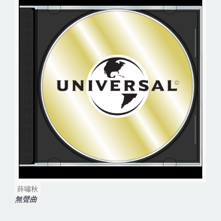
薛嘯秋
無聲曲