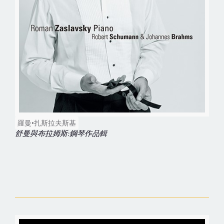
羅曼•扎斯拉夫斯基
舒曼與布拉姆斯:鋼琴作品輯