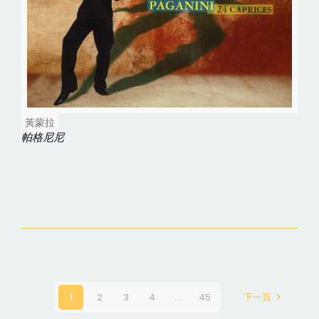
黃蒙拉
帕格尼尼
1
2
3
4
...
45
下一頁