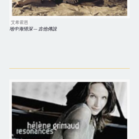
艾希霍恩
地中海情深 --- 吉他傳說