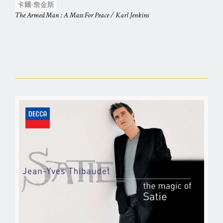
卡爾‧詹金斯
The Armed Man : A Mass For Peace / Karl Jenkins