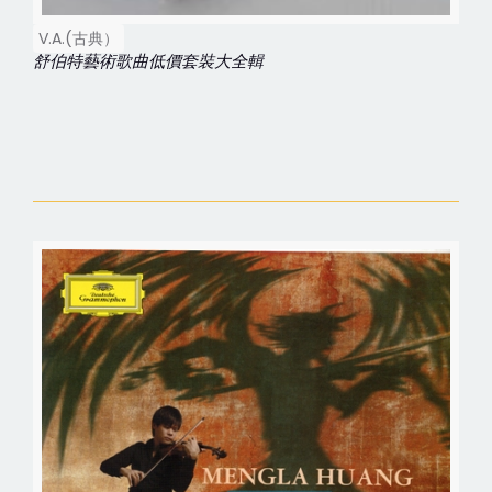
V.A.(古典）
舒伯特藝術歌曲低價套裝大全輯