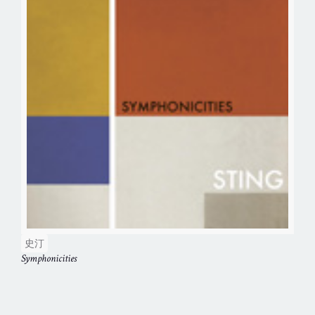
史汀
Symphonicities