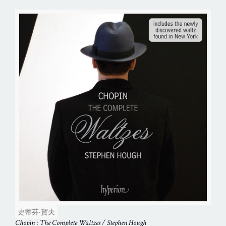
史蒂芬‧賀夫
Chopin : The Complete Waltzes / Stephen Hough