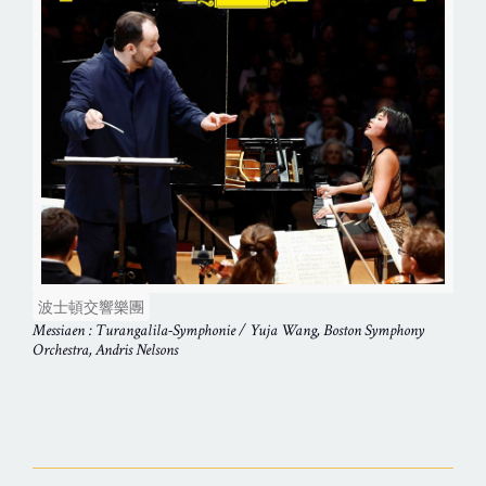
波士頓交響樂團
Messiaen : Turangalila-Symphonie / Yuja Wang, Boston Symphony
Orchestra, Andris Nelsons