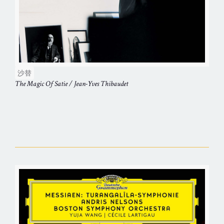
沙替
The Magic Of Satie / Jean-Yves Thibaudet