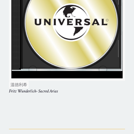
溫德利希
Fritz Wunderlich- Sacred Arias