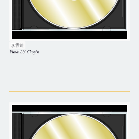
李雲迪
Yundi Li/ Chopin