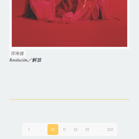
席琳娜
Revelación／解放
1
...
10
11
12
13
...
321