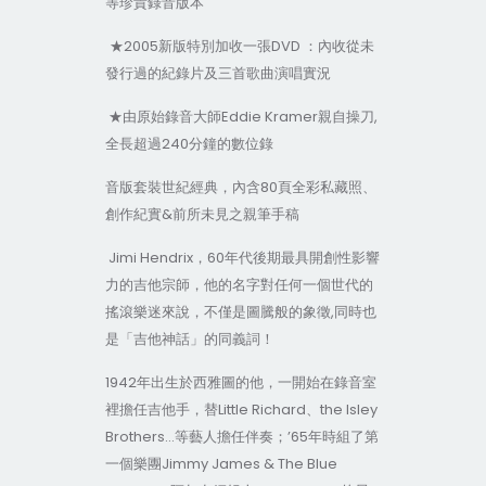
等珍貴錄音版本
★2005新版特別加收一張DVD ：內收從未
發行過的紀錄片及三首歌曲演唱實況
★由原始錄音大師Eddie Kramer親自操刀,
全長超過240分鐘的數位錄
音版套裝世紀經典，內含80頁全彩私藏照、
創作紀實&前所未見之親筆手稿
Jimi Hendrix，60年代後期最具開創性影響
力的吉他宗師，他的名字對任何一個世代的
搖滾樂迷來說，不僅是圖騰般的象徵,同時也
是「吉他神話」的同義詞！
1942年出生於西雅圖的他，一開始在錄音室
裡擔任吉他手，替Little Richard、the Isley
Brothers…等藝人擔任伴奏；’65年時組了第
一個樂團Jimmy James & The Blue