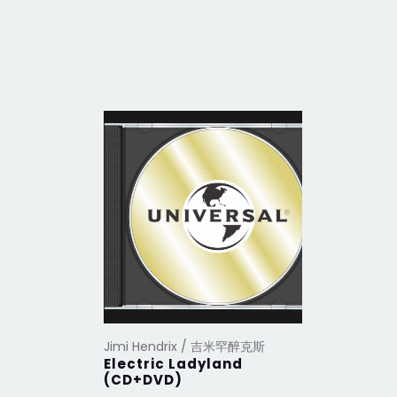
Jimi Hendrix / 吉米罕醉克斯
Jimi Hen
Electric Ladyland
Are You
(CD+DVD)