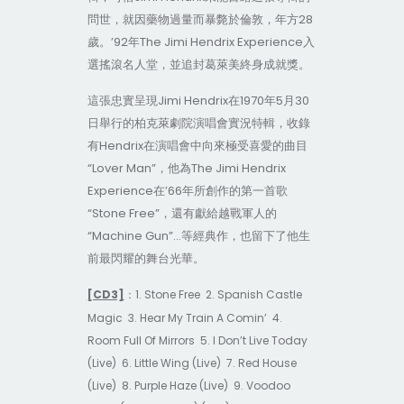
問世，就因藥物過量而暴斃於倫敦，年方28
歲。’92年The Jimi Hendrix Experience入
選搖滾名人堂，並追封葛萊美終身成就獎。
這張忠實呈現Jimi Hendrix在1970年5月30
日舉行的柏克萊劇院演唱會實況特輯，收錄
有Hendrix在演唱會中向來極受喜愛的曲目
“Lover Man”，他為The Jimi Hendrix
Experience在’66年所創作的第一首歌
“Stone Free”，還有獻給越戰軍人的
“Machine Gun”…等經典作，也留下了他生
前最閃耀的舞台光華。
[CD3]
1. Stone Free
2.
Spanish
Castle
：
Magic
3. Hear My Train A Comin’
4.
Room Full Of Mirrors
5. I Don’t Live Today
(Live)
6. Little Wing (Live)
7. Red House
(Live)
8. Purple Haze (Live)
9. Voodoo