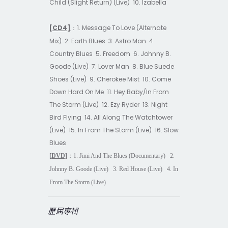
Child (Slight Return) (Live)
10. Izabella
[CD4]
1. Message To Love (Alternate
：
Mix)
2. Earth Blues
3. Astro Man
4.
Country Blues
5. Freedom
6. Johnny B.
Goode (Live)
7. Lover Man
8. Blue Suede
Shoes (Live)
9. Cherokee Mist
10. Come
Down Hard On Me
11. Hey Baby/In From
The Storm (Live)
12. Ezy Ryder
13. Night
Bird Flying
14. All Along The Watchtower
(Live)
15. In From The Storm (Live)
16. Slow
Blues
[DVD]
：
1. Jimi And The Blues (Documentary)
2.
Johnny B. Goode (Live)
3. Red House (Live)
4. In
From The Storm (Live)
歷屆專輯