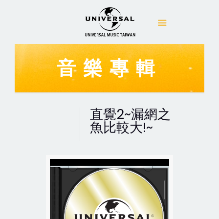
音樂專輯
直覺2~漏網之
魚比較大!~