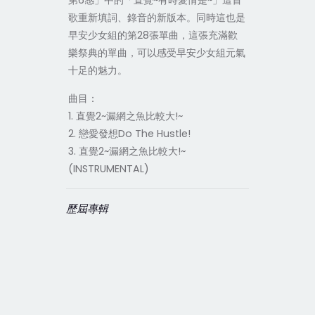
第6感」中的「直覺~有時愛情是~」這首
歌重新填詞、錄音的新版本。同時這也是
早安少女組的第28張單曲，這張充滿歡
樂祭典的單曲，可以感受早安少女組元氣
十足的魅力。
曲目：
1. 直覺2~漏網之魚比較大!~
2. 戀愛發想Do The Hustle!
3. 直覺2~漏網之魚比較大!~
(INSTRUMENTAL)
歷屆專輯