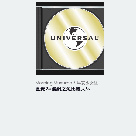
Morning Musume / 早安少女組
Morning
直覺2~漏網之魚比較大!~
難耐的嫵