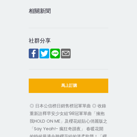
相關新聞
社群分享
馬上訂購
◎ 日本公信榜日銷售榜冠軍單曲 ◎ 收錄
重新詮釋早安少女組’98冠軍單曲「擁抱
我HOLD ON ME」及櫻花組貼心俏麗版之
「Say Yeah!- 瘋狂奇蹟夜」 春暖花開
的時候最適合聽櫻花組的溫柔歌聲！「櫻