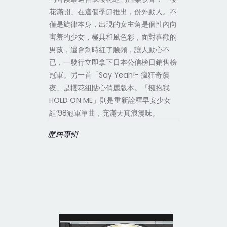
花滿開」在這個季節推出，份外動人。不
僅是旋律本身，出現的女主角是個性內向
害羞的少女，極具和風色彩，面對喜歡的
男孩，還會剎時紅了臉頰，讓人動心不
已，一發行立即拿下日本公信榜日銷售榜
冠軍。另一首「Say Yeah!- 瘋狂奇蹟
夜」是櫻花組貼心俏麗版本。「擁抱我
HOLD ON ME」則是重新詮釋早安少女
組’98冠軍單曲，充滿天真浪漫味。
歷屆專輯