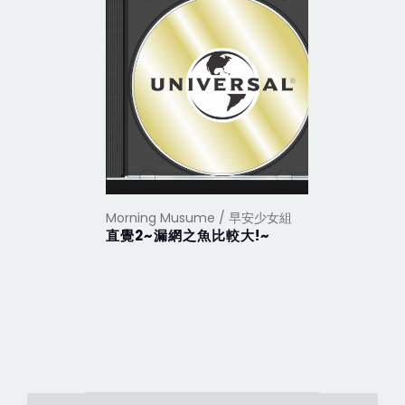
Morning Musume / 早安少女組
Morning
直覺2~漏網之魚比較大!~
難耐的嫵