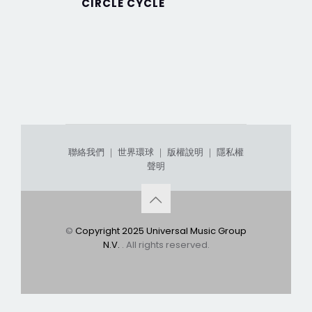
CIRCLE CYCLE
Love&B
全精選+
聯絡我們
｜
世界環球
｜
版權說明
｜
隱私權
聲明
©
Copyright 2025 Universal Music Group
N.V.
. All rights reserved.