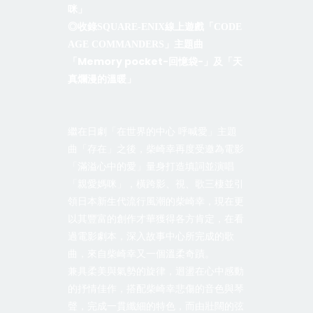
咪」
◎收錄
SQUARE-ENIX
線上遊戲「
CODE
AGE COMMANDERS
」主題曲
Memory pocket-
-
「
回憶袋
」及「
天
真爛漫的溫暖
」
繼在日劇
「在世界的中心
呼喊愛」主題
曲
「存在」之後，柴崎幸再度受邀為電影
「滿溢心中的愛」量身打造填詞並演唱
「親愛媽咪」，
橫跨影、視、歌三棲並引
領日本新生代流行風潮的柴崎幸，現在更
以其豐富的創作才華獲得各方肯定，在看
過電影劇本，深入故事中心所完成的歌
曲，來自柴崎幸又一個溫柔奇蹟。
兼具柔美與氣勢的旋律，迴盪在心中感動
的抒情佳作，搭配柴崎幸悲傷的音色與琴
聲，完成一貫纖細的特色，而由壯闊的弦