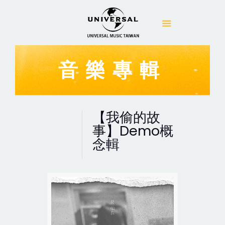
音樂專輯
【我偷的故
事】Demo概
念輯