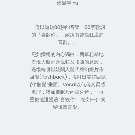
鍾濰宇 Yu
「僅以短短80秒的音樂，66字歌詞
的『喜歡你』，致所有曾瘋狂過的
喜歡。」
宛如病嬌的內心獨白，簡單粗暴地
表現大腦裡既瘋狂又扭曲的意念，
過場轉瞬以嬉鬧人聲代替幻燈片作
回溯(flashback)，投射出美好回憶
的”聽覺”畫面。Vocal以低傳真質感
處理，猶如催眠般的畫外音，一再
重複地迴盪著”喜歡
你
”，恰如一部實
驗短篇電影。