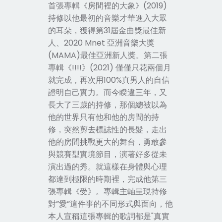
首張專輯
《
房間裡的大象
》
(2019)
持修以他最初的音樂才華進入大眾
的耳朵，獲得第31屆金曲獎最佳新
人、2020 Mnet 亞洲音樂大獎
(MAMA)最佳亞洲新人獎。第二張
專輯
《
!!!!
》
(2021) 僅僅只花兩個月
就完成，再次用100%真男人的自信
證明自己實力。而今睽違三年，又
長大了三歲的持修，那個總被以為
他的世界只有他和他的房間的持
修，突然剪去標誌性的長髮，走出
他的房間挑戰更大的舞台，勇敢參
與競賽型實境節目，演著好多從未
演出過的秀。就這樣在身體與心理
都達到極限的時期裡，完成他第三
張專輯
《
受
》
。專輯主軸呈現持修
對”愛”這件事的不同形式與面向，他
本人宣稱這張專輯的歌詞都是"真實