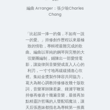
編曲 Arranger：張少瑜Charles
Chang
「比起踩一捧一的傷，不如有一說
一的愛。」持修創作歷程以來最極
致的情歌，專輯裡最難完成的歌
曲。編曲以單純的鋼琴與完整的大
弦樂團編制，鋪陳出一部愛情電
影，讓旋律與音樂變成直入人心的
利刃，一寸寸地再緩緩捅進心坎
裡。集結金獎製作陣容共同協力，
葛大為耐心調教持修修改幾十版歌
詞，音樂軍師
陳君豪、鍾濰宇鞭策
持修再修過十幾遍音樂，最後
再加
點精靈許哲珮的人聲配唱魔法，讓
天后張惠妹都指名為專輯第一推薦