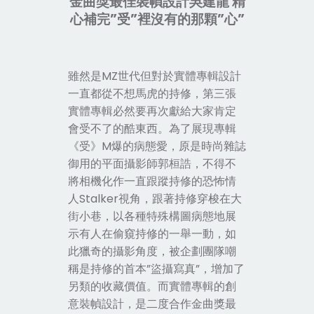
金曲獎最佳裝幀設計吳建龍 精
心補完”受”裡沒有的那顆”心”
雖然是MZ世代但對於實體專輯設計
一直都從不想馬虎的持修，第三張
實體專輯必然要再次獻給大家肯定
會受不了的酷東西。為了展現專輯
《
受
》
M爆的病態愛，原是時尚雜誌
御用的平面攝影師郭桓誥，不得不
將相機化作一直跟蹤持修的恐怖情
人Stalker視角，跟著持修穿梭在大
街小巷，以各種特殊構圖病態地展
示有人在偷窺持修的一舉一動，如
此獵奇的攝影角度，被企劃團隊嘲
稱是持修的首本”盜攝寫真”，增加了
另類的收藏價值。而實體專輯的創
意裝幀設計，是二度合作金曲獎最