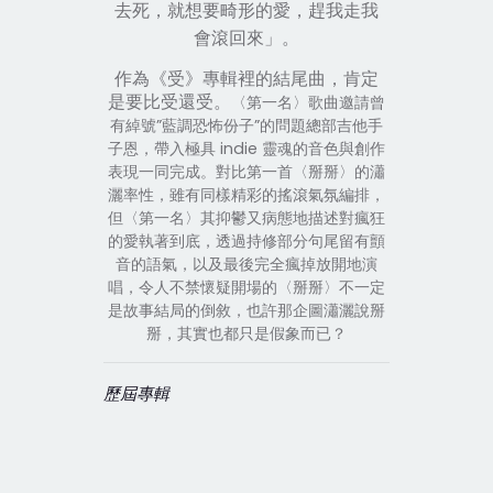
去死，就想要畸形的愛，趕我走我
會滾回來」。
作為
《
受
》
專輯裡的結尾曲，肯定
是要比受還受。
〈第一名〉歌曲邀請曾
有綽號”藍調恐怖份子”的問題總部吉他手
子恩，帶入極具 indie 靈魂的音色與創作
表現一同完成。對比第一首〈掰掰〉的瀟
灑率性，雖有同樣精彩的搖滾氣氛編排，
但〈第一名〉其抑鬱又病態地描述對瘋狂
的愛執著到底，透過持修部分句尾留有顫
音的語氣，以及最後完全瘋掉放開地演
唱，令人不禁懷疑開場的〈掰掰〉不一定
是故事結局的倒敘，也許那企圖瀟灑說掰
掰，其實也都只是假象而已？
歷屆專輯