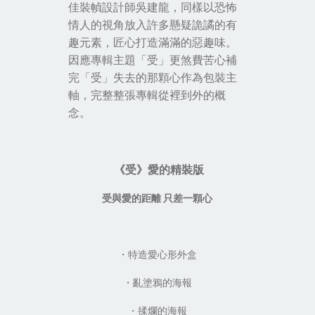
佳裝幀設計師吳建龍，同樣以恐怖
情人的視角放入許多懸疑詭譎的有
趣元素，匠心打造滿滿的惡趣味。
因應專輯主題
「
受
」
更煞費苦心補
完
「
受
」
失去的那顆心作為包裝主
軸，完整整張專輯從裡到外的概
念。
《受》愛的精裝版
受與愛的距離 只差一顆心
・特造愛心形外盒
・亂塗鴉的海報
・揉爛的海報