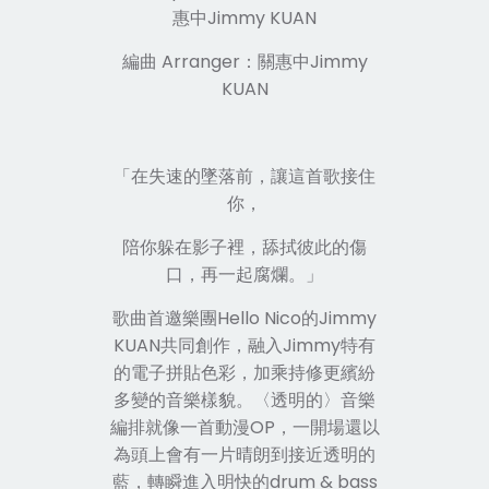
惠中Jimmy KUAN
編曲 Arranger：關惠中Jimmy
KUAN
「在失速的墜落前，讓這首歌接住
你，
陪你躲在影子裡，舔拭彼此的傷
口，再一起腐爛。」
歌曲首邀樂團Hello Nico的Jimmy
KUAN共同創作，融入Jimmy特有
的電子拼貼色彩，加乘持修更繽紛
多變的音樂樣貌。
〈
透明的
〉
音樂
編排就像一首動漫OP，一開場還以
為頭上會有一片晴朗到接近透明的
藍，轉瞬進入明快的drum & bass