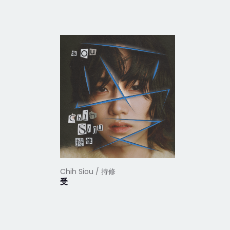
Chih Siou / 持修
Chih Siou
受
!!!!