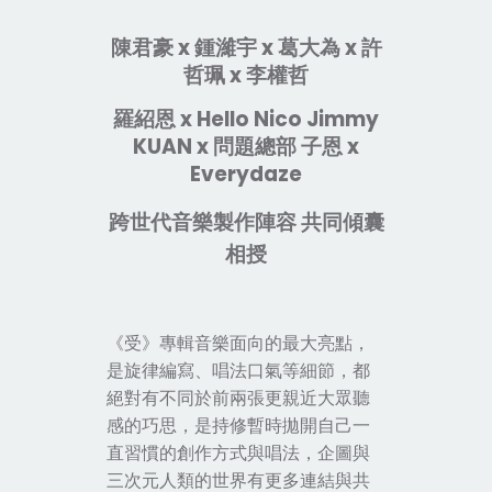
陳君豪 x 鍾濰宇 x 葛大為 x 許
哲珮 x 李權哲
羅紹恩 x Hello Nico Jimmy
KUAN x 問題總部 子恩 x
Everydaze
跨世代音樂製作陣容 共同傾囊
相授
《
受
》
專輯音樂面向的最大亮點，
是旋律編寫、唱法口氣等細節，都
絕對有不同於前兩張更親近大眾聽
感的巧思，是持修暫時拋開自己一
直習慣的創作方式與唱法，企圖與
三次元人類的世界有更多連結與共