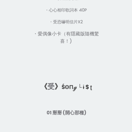
・心心相印歌詞本
40P
・受恐嚇明信片
X2
・愛偶像小卡（有隱藏版隨機驚
喜！
)
受
《
》
ŚʘΠℊ └ ɨ $ ʈ
01 掰掰 (開心那種)