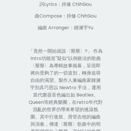
詞Lyrics：持修 ChihSiou
曲Compose：持修 ChihSiou
編曲 Arranger：鍾濰宇Yu
「竟然一開始就說
〈
掰掰
〉
?」 作為
Intro功能並"疑似”以倒敘法的歌曲
〈
掰掰
〉
為專輯故事揭幕，呈現即
將向受夠了的一切道別，轉身追尋
自由的渴望。製作人兼編曲家鍾濰
宇別具巧思以 Newtro 手法，運用
當代樂器音色編出如 Beatles、
Queen等經典樂團，在retro年代對
混亂的世界仍帶來希望的搖滾氛
圍。其中行進鼓、滑管吉他的編曲
與演奏，傳達
〈
掰掰
〉
歌曲中的明