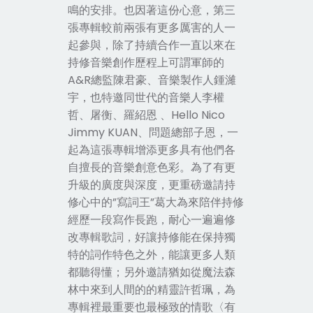
鳴的安排。也因著這份心意，第三
張專輯較前兩張有更多厲害的人一
起參與，除了持續合作一直以來在
持修音樂創作歷程上可謂軍師的
A&R總監陳君豪、音樂製作人鍾濰
宇，也特邀同世代的音樂人李權
哲、屠衡、羅紹恩 、Hello Nico
Jimmy KUAN、問題總部子恩，一
起為這張專輯增添更多具有他們各
自擅長的音樂創意色彩。為了有更
升級的廣度與深度，更重磅邀請持
修心中的”寫詞王”葛大為來陪伴持修
經歷一段寫作長跑，耐心一遍遍修
改專輯歌詞，好讓持修能在保持獨
特的詞作特色之外，能讓更多人類
都聽得懂；另外邀請猶如從魔法森
林中來到人間的的精靈許哲珮，為
專輯裡最重要也最極致的情歌
〈
有