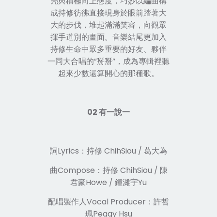
亮與積極向上態度，巧妙以編曲構
成持修彷彿直接現身於眼前踏著大
大的步伐，堆起滿滿笑容，向觀眾
揮手道別的畫面。音樂結尾更加入
持修生命中眾多重要的好友、夥伴
一同大合唱的”掰掰”，成為專輯裡聽
起來少數還算開心的那種歌。
02 有一說一
詞Lyrics：持修 ChihSiou / 葛大為
曲Compose：持修 ChihSiou / 陳
君豪Howe / 鍾濰宇Yu
配唱製作人Vocal Producer：許哲
珮Peggy Hsu