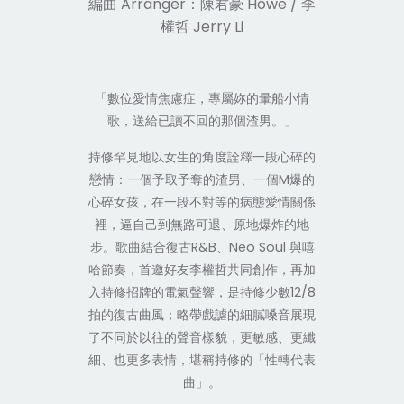
編曲 Arranger：陳君豪 Howe / 李
權哲 Jerry Li
「數位愛情焦慮症，專屬妳的暈船小情
歌，送給已讀不回的那個渣男。」
持修罕見地以女生的角度詮釋一段心碎的
戀情：一個予取予奪的渣男、一個M爆的
心碎女孩，在一段不對等的病態愛情關係
裡，逼自己到無路可退、原地爆炸的地
步。歌曲結合復古R&B、Neo Soul 與嘻
哈節奏，首邀好友李權哲共同創作，再加
入持修招牌的電氣聲響，是持修少數12/8
拍的復古曲風；略帶戲謔的細膩嗓音展現
了不同於以往的聲音樣貌，更敏感、更纖
細、也更多表情，堪稱持修的「性轉代表
曲」。