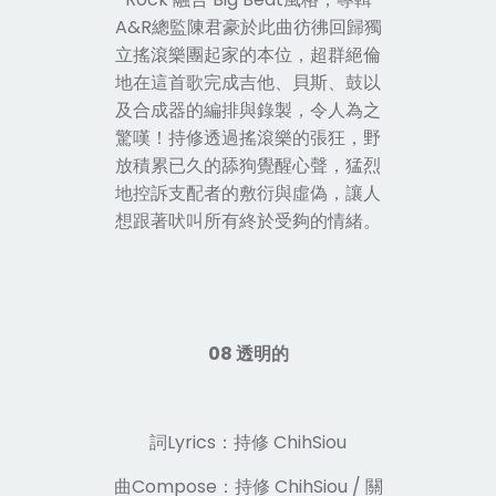
A&R總監陳君豪於此曲彷彿回歸獨
立搖滾樂團起家的本位，超群絕倫
地在這首歌完成吉他、貝斯、鼓以
及合成器的編排與錄製，令人為之
驚嘆！持修透過搖滾樂的張狂，野
放積累已久的舔狗覺醒心聲，猛烈
地控訴支配者的敷衍與虛偽，讓人
想跟著吠叫所有終於受夠的情緒。
08 透明的
詞Lyrics：持修 ChihSiou
曲Compose：持修 ChihSiou / 關