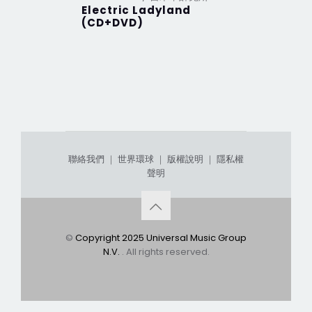
Electric Ladyland
Are You
(CD+DVD)
聯絡我們
｜
世界環球
｜
版權說明
｜
隱私權
聲明
©
Copyright 2025 Universal Music Group
N.V.
. All rights reserved.