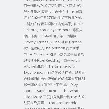
何一個世代的搖滾樂迷來說,不僅是神話
般的象徵,同時也是「吉他之神」的同義
詞！1942年11月27日出生於西雅圖的他,
一開始在錄音室裡擔任吉他樂手,替Little
Richard、the Isley Brothers…等藝人
擔任伴奏；’65年時組了第一個樂團
Jimmy James & The Blue Flames,
隔年在經紀人The Animals的貝斯手
Chas Chandler引薦下赴英國倫敦發展,
與貝斯手Noel Redding、鼓手Mitch
Mitchell組成了The Jimi Hendrix
Experience, Jimi嬉痞式的打扮、以及融
合極端扭曲吉他聲響的迷幻搖滾在英國刮
起一陣旋風；’67年上半年,單曲“Hey
Joe”、“Purple Haze”、“The Wind
Cries Mary”三度打入英國金榜Top 6,並
紅回家鄉美國。 The Jimi Hendrix