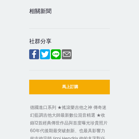
相關新聞
社群分享
馬上訂購
德國進口系列 ★搖滾樂吉他之神 傳奇迷
幻藍調吉他大師最新數位混音精選 ★收
錄12首經典傳世作品與首度曝光珍貴照片
60年代後期最突破創新、也最具影響力
的吉他宗師Jimi Hendrix,他的名字對任