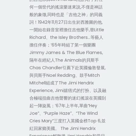
何一個世代的搖滾樂迷來說,不僅是神話
般的象徵,同時也是「吉他之神」的同義
詞！1942年11月27日出生於西雅圖的他,
一開始在錄音室裡擔任吉他樂手,替Little
Richard、the Isley Brothers…等藝人
擔任伴奏；’65年時組了第一個樂團
Jimmy James & The Blue Flames,
隔年在經紀人The Animals的貝斯手
Chas Chandler引薦下赴英國倫敦發展,
與貝斯手Noel Redding、鼓手Mitch
Mitchell組成了The Jimi Hendrix
Experience, Jimi嬉痞式的打扮、以及融
合極端扭曲吉他聲響的迷幻搖滾在英國刮
起一陣旋風；’67年上半年,單曲“Hey
Joe”、“Purple Haze”、“The Wind
Cries Mary”三度打入英國金榜Top 6,並
紅回家鄉美國。 The Jimi Hendrix