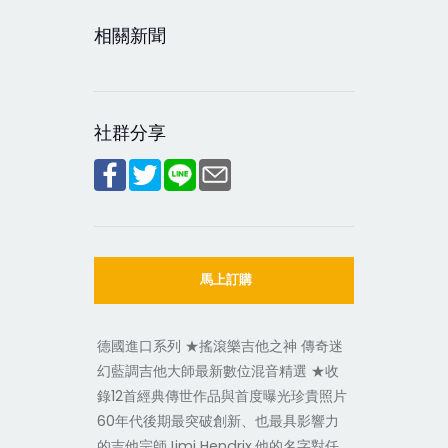
相關新聞
社群分享
馬上訂購
德國進口系列 ★搖滾樂吉他之神 傳奇迷
幻藍調吉他大師最新數位混音精選 ★收
錄12首經典傳世作品與首度曝光珍貴照片
60年代後期最突破創新、也最具影響力
的吉他宗師Jimi Hendrix,他的名字對任