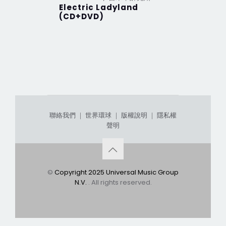
Electric Ladyland
Are You
(CD+DVD)
聯絡我們
｜
世界環球
｜
版權說明
｜
隱私權
聲明
©
Copyright 2025 Universal Music Group
N.V.
. All rights reserved.