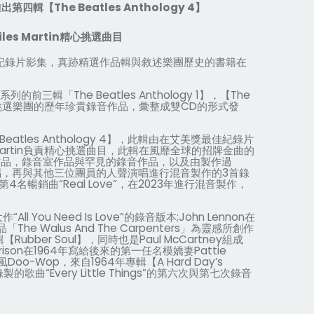
推出第四輯【
The Beatles Anthology 4
】
iles Martin
精心挑選曲目
紀錄片影集，真跡精選作品輯與敘述樂團歷史的書籍在
系列的前三輯「
The Beatles Anthology 1
】，【
The
挑選樂團的歷年珍貴錄音作品，彙整成雙
CD
的形式發
Beatles Anthology 4
】，此輯由在艾美獎最佳紀錄片
artin
負責精心挑選曲目，此輯在風靡全球的招牌金曲的
作品，錄音室作品與罕見的錄音作品，以及由製作過
唱，再與其他三位團員的人聲演唱進行混音製作的
3
首錄
第
4
名暢銷曲
“Real Love”
，在
2023
年進行混音製作，
大作
“All You Need Is Love”
的錄音版本
;John Lennon
在
品「
The Walus And The Carpenters
」為靈感所創作
輯【
Rubber Soul
】，同時也是
Paul McCartney
組成
rison
在
1964
年寫給後來的第一任名模嬌妻
Pattie
風
Doo-Wop
，來自
1964
年專輯【
A Hard Day’s
錄製的歌曲
“Every Little Things”
的第六次與第七次錄音