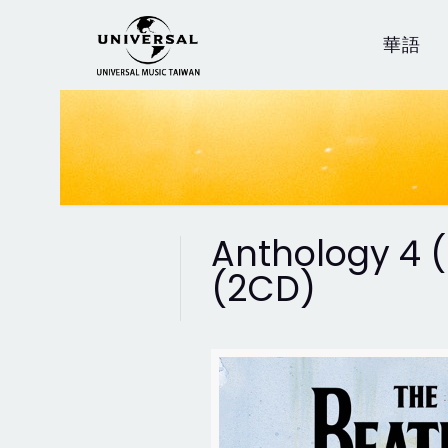
華語
Anthology
(2CD)