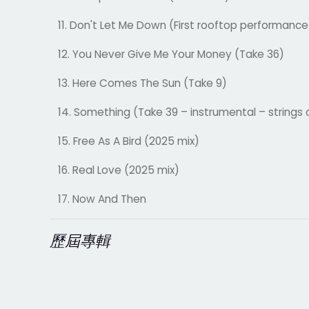
11. Don't Let Me Down (First rooftop performance
12. You Never Give Me Your Money (Take 36)
13. Here Comes The Sun (Take 9)
14. Something (Take 39 – instrumental – strings 
15. Free As A Bird (2025 mix)
16. Real Love (2025 mix)
17. Now And Then
歷屆專輯