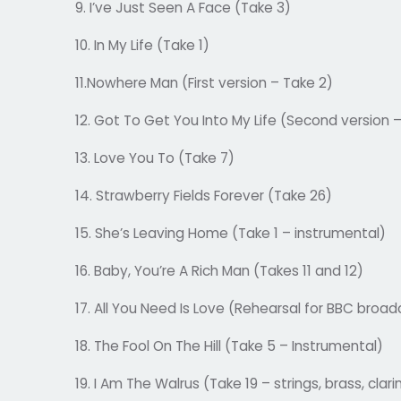
9. I’ve Just Seen A Face (Take 3)
10. In My Life (Take 1)
11.Nowhere Man (First version – Take 2)
12. Got To Get You Into My Life (Second version
13. Love You To (Take 7)
14. Strawberry Fields Forever (Take 26)
15. She’s Leaving Home (Take 1 – instrumental)
16. Baby, You’re A Rich Man (Takes 11 and 12)
17. All You Need Is Love (Rehearsal for BBC broad
18. The Fool On The Hill (Take 5 – Instrumental)
19. I Am The Walrus (Take 19 – strings, brass, cla