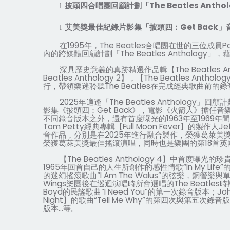
披頭四合唱團回顧計劃「
The Beatles Antho
l
艾美獎最佳紀錄片影集「披頭四：
Get Back
」
l
在
1995
年，
The Beatles
合唱團在世的三位成員
P
內的跨媒體回顧計劃「
The Beatles Anthology
」，
深具歷史意義的真跡精選作品輯【
The Beatles A
Beatles Anthology 2
】，【
The Beatles Anthology
行，帶領樂迷聆聽
The Beatles
在完成經典歌曲前的錄
2025
年適逢「
The Beatles Anthology
」回顧計
影集《披頭四：
Get Back
》，電影《火箭人》擔任音
不同錄音版本之外，還有首度曝光的
1963
年至
1969
年間
Tom Petty
經典專輯【
Full Moon Fever
】的製作人
Je
音作品，分別是在
2025
年進行融合製作，榮獲葛萊美
榮獲葛萊美獎最佳搖滾演唱，同時也是樂團的第
18
首英
【
The Beatles Anthology 4
】中首度曝光的珍
1965
年回首自己的人生所創作的感性情歌
“In My Life”
的迷幻搖滾歌曲
“I Am The Walus”
的弦樂，銅管樂與
Wings
樂團後在巡迴演唱時所會選唱的
The Beatles
時
Boyd
的民謠歌曲
“I Need You”
的第一次錄音版本；
Jo
Night
】的歌曲
“Tell Me Why”
的第四次與第五次錄音版
版本…等。