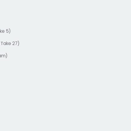
ke 5)
 Take 27)
jam)