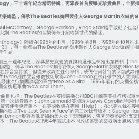
logy
」三十週年紀念精選特輯，再添多首首度曝光珍貴曲目，全新
音樂總監，傳承
The Beatles
御用製作人
George Martin
衣缽的
G
aul McCartney
，
George Harrison
，
Ringo Starr
聯手啟動了包含
藉此將
The Beatles
的音樂傳奇介紹給新世代的樂迷。
nthology
】陸續在
1995
年的
11
月，
1996
年的
3
月，
1996
年的
10
月推出
 3
】，每一輯都由
The Beatles
的御用製作人
George Martin
精心
音作品。
劃三十週年紀念，深具歷史意義的真跡精選作品輯推出第四輯【
The 
樂總監，傳承
The Beatles
御用製作人
George Martin
衣缽的
Giles M
在錄音室錄製，但從未收錄在任何專輯，或做任何發行的
13
首試錄
ff Lynne
經由聲音修復技術取得
John Lennon
在試錄帶中的人聲演
獎最佳流行樂團演唱的單曲
“Free As A Bird”
，
1996
年發行的英國金榜
國金榜冠軍曲
“Now And Then”
。
貴曲目包括：
The Beatles
在英國廣播公司
BBC
排練英美排行榜冠軍
的第一次錄音版本；
John Lennon
以英國詩人
Lewis Carroll
的詩詞作
單簧管伴奏錄音版本；在英國收錄在專輯【
Help
】，在北美收錄在專
期的歌曲
“I’ve Just Seen A Face”
的第三次錄音版本；
George Har
hn Lennon
形容為像是紐約黑人女子樂團風格，帶著節奏藍調分支樂
本；
The Beatles
在
1964
年嘗試用不同於搖滾樂的樂器演出風格所