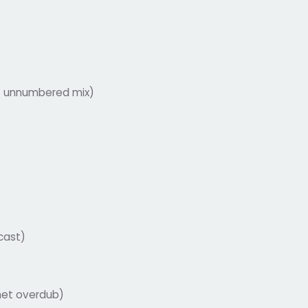
 – unnumbered mix)
cast)
rinet overdub)