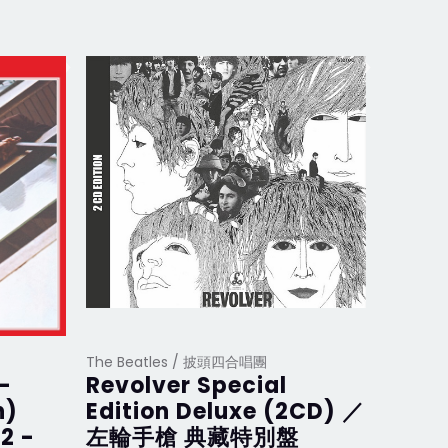
The Beatles / 披頭四合唱團
The Be
 -
Revolver Special
LET 
n)
Edition Deluxe (2CD) ／
周年紀
2 -
左輪手槍 典藏特別盤
新數