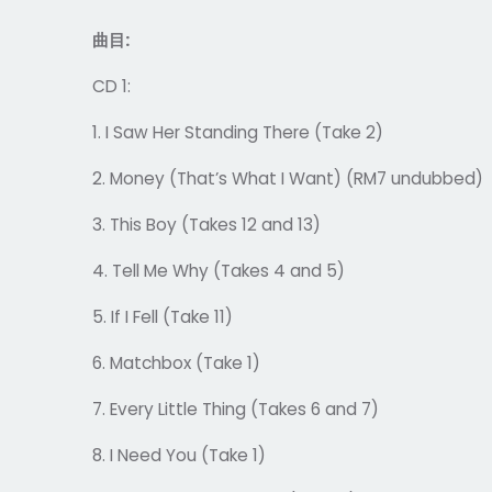
曲目
:
CD 1:
1. I Saw Her Standing There (Take 2)
2. Money (That’s What I Want) (RM7 undubbed)
3. This Boy (Takes 12 and 13)
4. Tell Me Why (Takes 4 and 5)
5. If I Fell (Take 11)
6. Matchbox (Take 1)
7. Every Little Thing (Takes 6 and 7)
8. I Need You (Take 1)