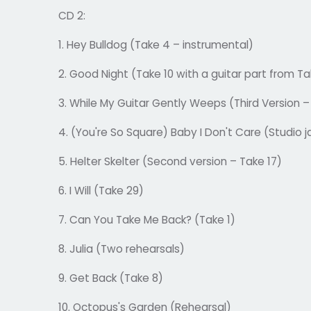
CD 2:
1. Hey Bulldog (Take 4 – instrumental)
2. Good Night (Take 10 with a guitar part from Ta
3. While My Guitar Gently Weeps (Third Version –
4. (You're So Square) Baby I Don't Care (Studio 
5. Helter Skelter (Second version – Take 17)
6. I Will (Take 29)
7. Can You Take Me Back? (Take 1)
8. Julia (Two rehearsals)
9. Get Back (Take 8)
10. Octopus's Garden (Rehearsal)