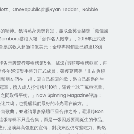
liott
、
OneRepublic
首腦
Ryan Tedder
、
Robbie
棄的精神。獲得葛萊美獎肯定，贏取全英音樂獎「最佳國
 Sambora
搭檔入籍「創作名人殿堂」，
2018
年正式成
會票房收入超過
10
億美元；全球專輯銷量已超過
1.3
億
降告示牌流行專輯榜第
5
名、搖滾
/
另類專輯榜亞軍，再
從多年巡演樂手躍升正式成員，榮獲葛萊美「非古典類
想和朋友們在一起，寫自己想寫的歌，過自己想過的生
冠軍，擠入成人抒情榜前
10
強，逼近全球千萬串流量。
滾之間取得平衡。」
Now Spinning Magazine
評論：
樂迷共鳴，也提醒我們最好的時光還在前方。」
多首歌曲，並邀請眾多樂壇巨星合作之外，還灌錄
Bon
這張專輯不只是合集，而是一張因必要而誕生的作品。
應付巡演與高強度的宣傳，對我來
說
仍有些吃力。既然