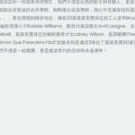
我決定向一些朋友尋求幫忙，他們不僅是出色的歌手與音樂人，更是
就能走得更遠的合作專輯。能
夠
推出這張專輯，我心中充滿喜悅與感
』。」星光熠熠的陣容包括：擁有
20
座葛萊美獎肯定的工人皇帝
Bru
倫歌壇壞小子
Robbie Williams
、酷世代搖滾教主
Avril Lavigne
、吉
sbell
、葛萊美獎肯定的
鄉
村樂界才女
Lainey Wilson
、藍調樂團
The
cimos Que Pareciera Fácil”
的版本則是邀請
3
座拉丁葛萊美獎與
1
座
們不僅是一組樂團，更是搖滾世代的信仰和永遠傳奇！