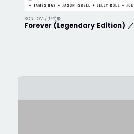
BON JOVI / 邦喬飛
Forever (Legendary Editio