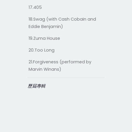
17.405
18.Swag (with Cash Cobain and
Eddie Benjamin)
19.Zuma House
20.Too Long
21.Forgiveness (performed by
Marvin Winans)
歷屆專輯