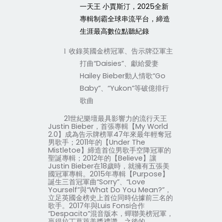
一天王
小賈斯汀，
2025
全新
專輯制霸全球串流平台，締造
生涯最高數位點聽紀錄
收錄英國金榜冠軍、告示牌亞軍主
l
打曲“
Daisies
”、獻給愛妻
Hailey Bieber
動人情歌“
Go
Baby
”、
“
Yukon”
等破億排行
歌曲
21
世紀樂壇最具影響力的流行天王
Justin Bieber
，首張專輯【
My World
2.0
】成為告示牌榜單
47
年來最年輕奪冠
男歌手；
2011
年的【
Under The
Mistletoe
】締造首位男歌手空降冠軍的
聖誕專輯；
2012
年的【
Believe
】讓
Justin Bieber
在
18
歲時，就擁有五張美
國冠軍專輯。
2015
年專輯【
Purpose
】
誕生三首冠軍曲“
Sorry
”、“
Love
Yourself
”與“
What Do You Mean?
”，
立足英國金榜史上首位同時佔據前三名的
歌手。
2017
年與
Luis Fonsi
合作
“
Despacito
”混音版本，蟬聯美榜冠軍，
贏得拉丁葛萊美獎禮讚。之後的