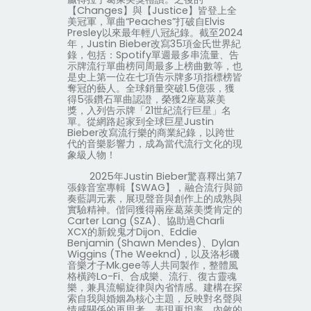
【
Changes
】與【
Justice
】皆登上全
美冠軍，單曲“
Peaches
”打破自
Elvis
Presley
以來最年輕八冠紀錄。截至
2024
年，
Justin Bieber
改寫
35
項金氏世界紀
錄，包括：
Spotify
單週最多串流量、告
示牌流行單曲榜同周最多上榜曲數等，也
是史上第一位在七項告示牌多項指標榜皆
奪冠的藝人。全球銷量突破
1.5
億張，獲
得
5
張鑽石單曲認證，榮獲
2
座葛萊美
獎，入列告示牌「
21
世紀流行巨星」名
單。從網路起家到全球巨星
Justin
Bieber
改寫流行樂的商業紀錄，以跨世
代的音樂影響力，成為當代流行文化的現
象級人物！
2025
年
Justin Bieber
驚喜釋出第
7
張錄音室專輯【
SWAG
】，融合流行與節
奏藍調元素，展現聲音與創作上的成熟與
實驗精神。偕同獲得兩座葛萊美獎肯定的
Carter Lang (SZA)
、協助過
Charli
XCX
的新銳鬼才
Dijon
、
Eddie
Benjamin (Shawn Mendes)
、
Dylan
Wiggins (The Weeknd)
，以及洛杉磯
音樂才子
Mk.gee
等人共同製作，整體風
格橫跨
Lo-Fi
、合成樂、流行、復古靈魂
樂，兼具流暢旋律與內省情感。建構在探
索自我與婚姻為核心主題，反映對名聲與
情感關係的再思考，表現更坦率、內斂的