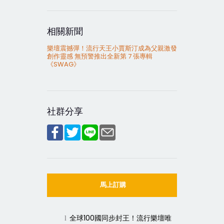
相關新聞
樂壇震撼彈！流行天王小賈斯汀成為父親激發
創作靈感 無預警推出全新第 7 張專輯
《SWAG》
社群分享
馬上訂購
全球
100
國同步封王！流行樂壇唯
l