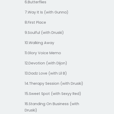
6.Butterflies
7.Way It Is (with Gunna)
8.First Place
9.Soulful (with Druski)
10.Walking Away
11.Glory Voice Memo
12.Devotion (with Dijon)
13.Dadz Love (with Lil B)
14.Therapy Session (with Druski)
15.Sweet Spot (with Sexyy Red)
16.Standing On Business (with
Druski)