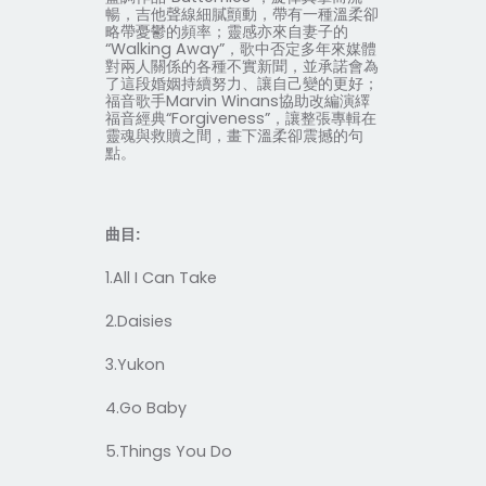
暢，吉他聲線細膩顫動，帶有一種溫柔卻
略帶憂鬱的頻率；靈感亦來自妻子的
“
Walking Away
”，歌中否定多年來媒體
對兩人關係的各種不實新聞，並承諾會為
了這段婚姻持續努力、讓自己變的更好；
福音歌手
Marvin Winans
協助改編演繹
福音經典“
Forgiveness
”，讓整張專輯在
靈魂與救贖之間，畫下溫柔卻震撼的句
點。
曲目
:
1.All I Can Take
2.Daisies
3.Yukon
4.Go Baby
5.Things You Do