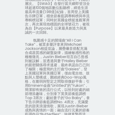
層次。【
SWAG
】在發行當天瞬即登頂全
球超過
100
個地區數位點聽榜，締造生涯
最高串流量
(1.98
億
)
紀錄，首周登上美國
告示牌亞軍，穩坐節奏藍調專輯榜與串流
專輯榜冠軍；同時於英國金榜挺進殿軍席
次，再次展現他穩固的全球號召力，被視
為自【
Purpose
】以來最具創造力與真
誠的一次回歸。
氛圍感十足的開場曲“
All I Can
Take
”，被眾多樂評拿來與
Michael
Jackson
相提並論，層疊嗓音搭配充滿
合成器質感的鍵盤旋律，描繪敏感性格的
種種徵兆，
Justin Bieber
坦言自己曾感
到被誤解，並透過與妻子
Hailey Bieber
的親密關係尋求逃避，最終承認自己已到
了極限；極度簡約主打曲“
Daisies
”，登
上英國冠軍與美國亞軍，僅由電吉他、鼓
點與人聲構成，圍繞經典
Doo-Wop
風
格，在脆弱與堅定之間取得微妙平衡；引
用
Eminem
金曲“
Untitled
”的“
Yukon
”，
簡潔卻有效的流行公式，以恰到好處的細
節增添趣味，分別拿下英美節奏藍調榜
Top 3
席次；獻給妻子的“
Go Baby
”，拿
下告示牌節奏藍調榜
No. 4
席次，充滿愛
意的甜美浪漫情歌，展現
Justin Bieber
成熟與真情的一面；融合流行元素的節奏
藍調作品“
Butterflies
”，旋律真摯而流