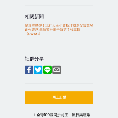
相關新聞
樂壇震撼彈！流行天王小賈斯汀成為父親激發
創作靈感 無預警推出全新第 7 張專輯
《SWAG》
社群分享
馬上訂購
全球
100
國同步封王！流行樂壇唯
l