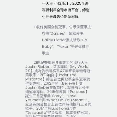
一天王
小賈斯汀，
2025
全新
專輯制霸全球串流平台，締造
生涯最高數位點聽紀錄
收錄英國金榜冠軍、告示牌亞軍主
l
打曲“
Daisies
”、獻給愛妻
Hailey Bieber
動人情歌“
Go
Baby
”、
“
Yukon”
等破億排行
歌曲
21
世紀樂壇最具影響力的流行天王
Justin Bieber
，首張專輯【
My World
2.0
】成為告示牌榜單
47
年來最年輕奪冠
男歌手；
2011
年的【
Under The
Mistletoe
】締造首位男歌手空降冠軍的
聖誕專輯；
2012
年的【
Believe
】讓
Justin Bieber
在
18
歲時，就擁有五張美
國冠軍專輯。
2015
年專輯【
Purpose
】
誕生三首冠軍曲“
Sorry
”、“
Love
Yourself
”與“
What Do You Mean?
”，
立足英國金榜史上首位同時佔據前三名的
歌手。
2017
年與
Luis Fonsi
合作
“
Despacito
”混音版本，蟬聯美榜冠軍，
贏得拉丁葛萊美獎禮讚。之後的