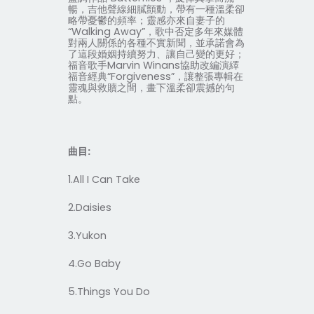
暢，吉他聲線細膩顫動，帶有一種溫柔卻
略帶憂鬱的頻率；靈感亦來自妻子的
“
Walking Away
”，歌中否定多年來媒體
對兩人關係的各種不實新聞，並承諾會為
了這段婚姻持續努力、讓自己變的更好；
福音歌手
Marvin Winans
協助改編演繹
福音經典“
Forgiveness
”，讓整張專輯在
靈魂與救贖之間，畫下溫柔卻震撼的句
點。
曲目
:
1.All I Can Take
2.Daisies
3.Yukon
4.Go Baby
5.Things You Do