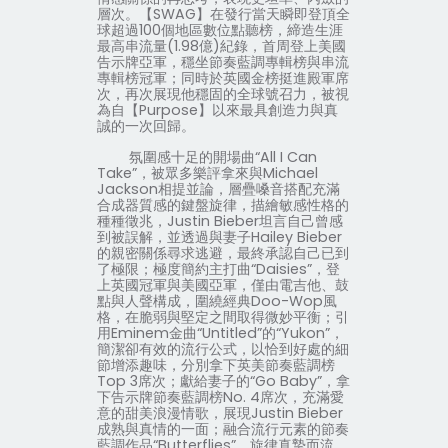
層次。【
SWAG
】在發行當天瞬即登頂全
球超過
100
個地區數位點聽榜，締造生涯
最高串流量
(1.98
億
)
紀錄，首周登上美國
告示牌亞軍，穩坐節奏藍調專輯榜與串流
專輯榜冠軍；同時於英國金榜挺進殿軍席
次，再次展現他穩固的全球號召力，被視
為自【
Purpose
】以來最具創造力與真
誠的一次回歸。
氛圍感十足的開場曲“
All I Can
Take
”，被眾多樂評拿來與
Michael
Jackson
相提並論，層疊嗓音搭配充滿
合成器質感的鍵盤旋律，描繪敏感性格的
種種徵兆，
Justin Bieber
坦言自己曾感
到被誤解，並透過與妻子
Hailey Bieber
的親密關係尋求逃避，最終承認自己已到
了極限；極度簡約主打曲“
Daisies
”，登
上英國冠軍與美國亞軍，僅由電吉他、鼓
點與人聲構成，圍繞經典
Doo-Wop
風
格，在脆弱與堅定之間取得微妙平衡；引
用
Eminem
金曲“
Untitled
”的“
Yukon
”，
簡潔卻有效的流行公式，以恰到好處的細
節增添趣味，分別拿下英美節奏藍調榜
Top 3
席次；獻給妻子的“
Go Baby
”，拿
下告示牌節奏藍調榜
No. 4
席次，充滿愛
意的甜美浪漫情歌，展現
Justin Bieber
成熟與真情的一面；融合流行元素的節奏
藍調作品“
Butterflies
”，旋律真摯而流