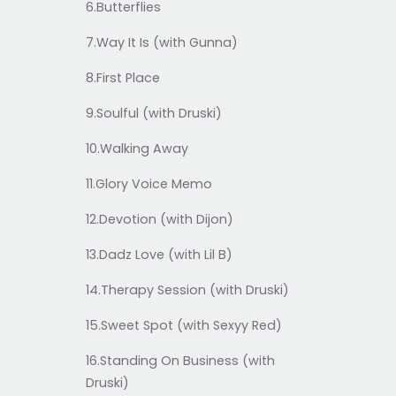
6.Butterflies
7.Way It Is (with Gunna)
8.First Place
9.Soulful (with Druski)
10.Walking Away
11.Glory Voice Memo
12.Devotion (with Dijon)
13.Dadz Love (with Lil B)
14.Therapy Session (with Druski)
15.Sweet Spot (with Sexyy Red)
16.Standing On Business (with
Druski)