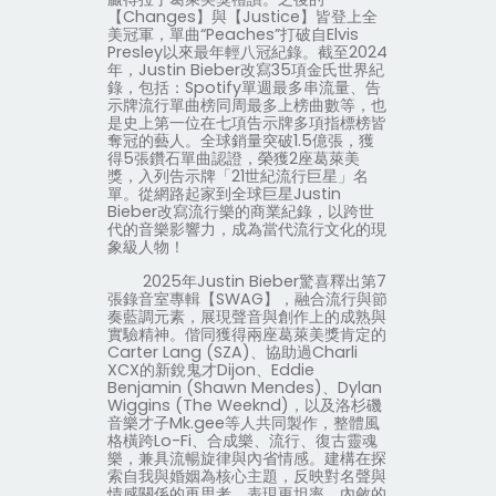
【
Changes
】與【
Justice
】皆登上全
美冠軍，單曲“
Peaches
”打破自
Elvis
Presley
以來最年輕八冠紀錄。截至
2024
年，
Justin Bieber
改寫
35
項金氏世界紀
錄，包括：
Spotify
單週最多串流量、告
示牌流行單曲榜同周最多上榜曲數等，也
是史上第一位在七項告示牌多項指標榜皆
奪冠的藝人。全球銷量突破
1.5
億張，獲
得
5
張鑽石單曲認證，榮獲
2
座葛萊美
獎，入列告示牌「
21
世紀流行巨星」名
單。從網路起家到全球巨星
Justin
Bieber
改寫流行樂的商業紀錄，以跨世
代的音樂影響力，成為當代流行文化的現
象級人物！
2025
年
Justin Bieber
驚喜釋出第
7
張錄音室專輯【
SWAG
】，融合流行與節
奏藍調元素，展現聲音與創作上的成熟與
實驗精神。偕同獲得兩座葛萊美獎肯定的
Carter Lang (SZA)
、協助過
Charli
XCX
的新銳鬼才
Dijon
、
Eddie
Benjamin (Shawn Mendes)
、
Dylan
Wiggins (The Weeknd)
，以及洛杉磯
音樂才子
Mk.gee
等人共同製作，整體風
格橫跨
Lo-Fi
、合成樂、流行、復古靈魂
樂，兼具流暢旋律與內省情感。建構在探
索自我與婚姻為核心主題，反映對名聲與
情感關係的再思考，表現更坦率、內斂的