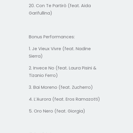
20. Con Te Partirò (feat. Aida
Garifullina)
Bonus Performances:
1. Je Vieux Vivre (feat. Nadine
Sierra)
2. Invece No (feat. Laura Pisini &
Tizanio Ferro)
3. Bai Moreno (feat. Zucherro)
4. L’Aurora (feat. Eros Ramazotti)
5. Oro Nero (feat. Giorgia)