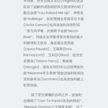
琴彈奏，而女兒維吉尼亞
(Virginia)
更是
綻放了超齡的成熟唱腔與父親深情合唱了
勵志金曲
“You Raised Me Up”
，神聖名
曲
“
Halleluja
”
，影歌雙棲女星蘇菲亞卡森
(Sofia Carson)
也與波伽利深情對唱
「第凡內早餐」的奧斯卡金曲
“Moon
River”
。同樣在全球樂壇發光發熱的義大
利樂壇歌王歌后，像是蘿拉普西妮
(Laura Pausini)
，艾羅斯
(Eros
Ramazzotti)
，艾莉莎
(Elisa)
，提杰安
若費洛
(Tiziano Ferro)
，喬姬雅
(Giorgia)
，還有在
1992
年以試唱帶創作
曲
“Miserere
求主垂憐
”
開啟波伽利歌唱生
涯的蘇奇洛
(Zucchero)
也為波伽利獻上
歌聲祝福。
除了星光燦爛的合唱之外，波伽利
也獨唱了
“Con Te Partirò
告別的時刻
”
，
“Nessun Dorma
公主徹夜未眠
”
，拉丁