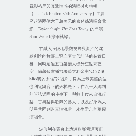
電影格局與真摯情感的演唱盛典
特輯
【
】由賣
The Celebration 30th Anniversary
座超過兩億六千萬美元的泰勒絲演唱會電
影「
」的導演
Taylor Swift: The Eras Tour
擔綱執導
。
Sam Wrench
在融入丘陵地景觀視野與湖泊的沈
默劇院的舞臺上豎立著古代計時的裝置日
晷，同時透過五百架無人機升空點亮夜
空，隨著孩童播放著義大利金曲
“O Sole
Mio
我的太陽
”
的唱片，身為上帝美聲的波
伽利從舞台上的天梯走下，在八十人編制
的管弦樂團的伴奏下，與數十位來自流行
樂，古典樂與歌劇的藝人，以及好萊塢大
明星共同創造真情流露，永生難忘的華麗
演唱會。
波伽利在舞台上透過歌聲傳達著正