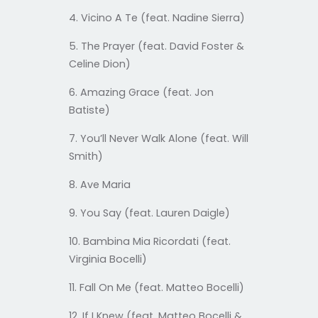
4. Vicino A Te (feat. Nadine Sierra)
5. The Prayer (feat. David Foster &
Celine Dion)
6. Amazing Grace (feat. Jon
Batiste)
7. You’ll Never Walk Alone (feat. Will
Smith)
8. Ave Maria
9. You Say (feat. Lauren Daigle)
10. Bambina Mia Ricordati (feat.
Virginia Bocelli)
11. Fall On Me (feat. Matteo Bocelli)
12. If I Knew (feat. Matteo Bocelli &