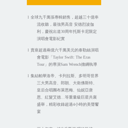
全球九千萬張專輯銷售，超越三十億串
l
流收聽，最強男高音
安德烈波伽
利，慶祝出道
周年托斯卡尼限定
30
演唱會電影紀實
賣座超過兩億六千萬美元的泰勒絲演唱
l
會電影「
Taylor Swift: The Eras
」的導演
擔綱執導
Tour
Sam Wrench
集結帕華洛帝、卡列拉斯、多明哥世界
l
三大男高音、郎朗、大衛佛斯特、
皇后合唱團布萊恩梅、仙妮亞唐
恩、紅髮艾德
等重量級巨星共襄
…
盛舉，精彩收錄超過
小時的美聲饗
4
宴