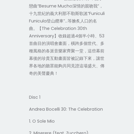
戀曲
“Besume Mucho
深情的親吻我
”
，
十九世紀的義大利那不勒斯歌謠
“Funiculi
Funicula
登山纜車
”…
等膾炙人口的名
曲。
【
The Celebration 30th
Anniversary
】收錄超過
4
個半小時、
53
首曲目的演唱會畫面，橫跨多個世代、多
種風格的各派音樂家齊聚一堂，這些幕前
幕後的珍貴互動畫面
皆被記錄下來，讓世
界各地的聽眾能夠共同見證
這場盛大、傳
奇的美聲慶典！
Disc 1
Andrea Bocelli 30: The Celebration
1. O Sole Mio
2. Miserere (feat. Zucchero)