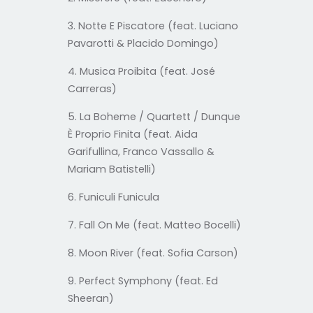
3. Notte E Piscatore (feat. Luciano
Pavarotti & Placido Domingo)
4. Musica Proibita (feat. José
Carreras)
5. La Boheme / Quartett / Dunque
È Proprio Finita (feat. Aida
Garifullina, Franco Vassallo &
Mariam Batistelli)
6. Funiculi Funicula
7. Fall On Me (feat. Matteo Bocelli)
8. Moon River (feat. Sofia Carson)
9. Perfect Symphony (feat. Ed
Sheeran)