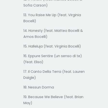
Sofia Carson)
13. You Raise Me Up (feat. Virginia
Bocelli)
14. Honesty (feat. Matteo Bocelli &
Amos Bocelli)
15. Halleluja (feat. Virginia Bocelli)
16. Eppure Sentire (un senso di te)
(feat. Elisa)
17. Il Canto Della Terra (feat. Lauren
Daigle)
18. Nessun Dorma
19. Because We Believe (feat. Brian
May)