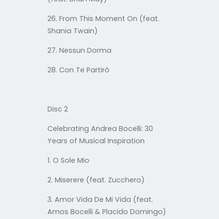
26. From This Moment On (feat.
Shania Twain)
27. Nessun Dorma
28. Con Te Partirò
Disc 2
Celebrating Andrea Bocelli: 30
Years of Musical Inspiration
1. O Sole Mio
2. Miserere (feat. Zucchero)
3. Amor Vida De Mi Vida (feat.
Amos Bocelli & Placido Domingo)