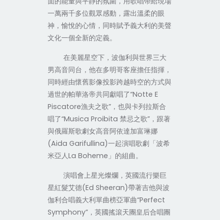
面的能量與平靜的氛圍，用歌唱帶給現場
一萬兩千多位觀眾感動，露出溫柔的眼
神，愉悅的心情，同時賦予義大利的美聲
文化一個全新的定義。
在美麗星空下，波伽利與世界三大
男高音同台，他在多明哥客座擔任指揮，
同時經由懷舊影像投影跨越時空的方式與
過世的帕華洛帝共同獻唱了
“Notte E
Piscatore
漁夫之歌
”
，也與卡列拉斯合
唱了
“
Musica Proibita
禁忌之歌
”
，跟著
與俄羅斯歌劇女高音阿依達加富琳娜
(
Aida Garifullina)
一起演唱歌劇「波希
米亞人
La Boheme
」的組曲。
演唱會上星光燦爛，英國流行樂巨
星紅髮艾德
(Ed Sheeran)
帶著吉他與波
伽利合唱義大利單曲榜亞軍曲
“
Perfect
Symphony
”
，英國搖滾天團皇后合唱團