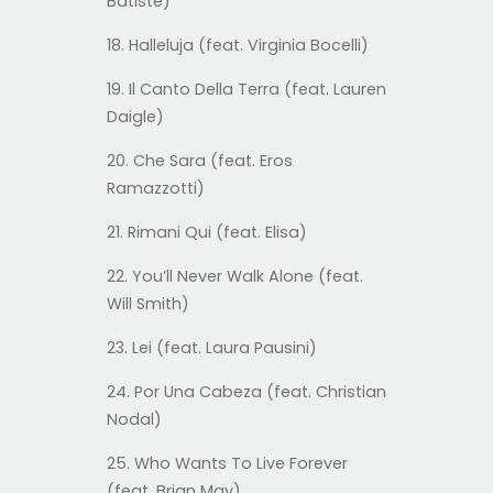
Batiste)
18. Halleluja (feat. Virginia Bocelli)
19. Il Canto Della Terra (feat. Lauren
Daigle)
20. Che Sara (feat. Eros
Ramazzotti)
21. Rimani Qui (feat. Elisa)
22. You’ll Never Walk Alone (feat.
Will Smith)
23. Lei (feat. Laura Pausini)
24. Por Una Cabeza (feat. Christian
Nodal)
25. Who Wants To Live Forever
(feat. Brian May)