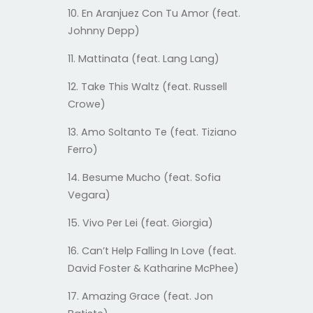
10. En Aranjuez Con Tu Amor (feat.
Johnny Depp)
11. Mattinata (feat. Lang Lang)
12. Take This Waltz (feat.
Russell
Crowe)
13. Amo Soltanto Te (feat. Tiziano
Ferro)
14. Besume Mucho (feat. Sofia
Vegara)
15. Vivo Per Lei (feat. Giorgia)
16. Can’t Help Falling In Love (feat.
David Foster & Katharine McPhee)
17. Amazing Grace (feat. Jon