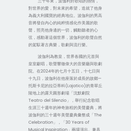
三十年來，波伽利對歌唱的熱情，
對世界的愛，對未來的希望，造就了他身
為義大利國寶的經典地位。波伽利的男高
音將發自內心的純粹情感化作美麗的歌
聲，照亮他身邊的一切，觸動聽者的心
弦，感動著這個世界，波伽利的歌聲自然
的駕馭著古典樂，歌劇與流行樂。
波伽利為教皇，世界各國的元首與
皇室獻唱，歌聲響徹偉大的音樂廳與歌劇
院。在
2024
年的七月十五日，十七日與
十九日，波伽利在他座落於成長的故鄉
—
托斯卡尼的拉亞蒂科
(Lajatico)
的青翠丘
陵地上的露天圓形劇場「沈默劇院
Teatro del Silenzio
」，舉行紀念歌唱
生涯三十週年的神奇旅程的美聲慶典
，將
波伽利的三十週年美聲慶典彙整成「
The
Celebration
」，「
30 Years of
Musical Inspiration
」兩場演出。
兼具