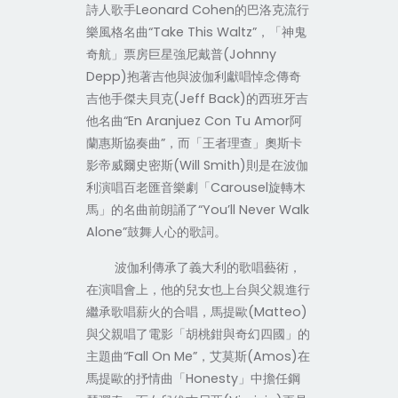
詩人歌手
Leonard Cohen
的巴洛克流行
樂風格名曲
“Take This Waltz”
，「神鬼
奇航」票房巨星強尼戴普
(Johnny
Depp)
抱著吉他與波伽利獻唱悼念傳奇
吉他手傑夫貝克
(Jeff Back)
的西班牙吉
他名曲
“En Aranjuez Con Tu Amor
阿
蘭惠斯協奏曲
”
，而「王者理查」奧斯卡
影帝威爾史密斯
(Will Smith)
則是在波伽
利演唱百老匯音樂劇「
Carousel
旋轉木
馬」的名曲前朗誦了
“You’ll Never Walk
Alone”
鼓舞人心的歌詞。
波伽利傳承了義大利的歌唱藝術，
在演唱會上，他的兒女也上台與父親進行
繼承歌唱薪火的合唱，馬提歐
(Matteo)
與父親唱了電影「胡桃鉗與奇幻四國」的
主題曲
“Fall On Me”
，艾莫斯
(Amos)
在
馬提歐的抒情曲「
Honesty
」中擔任鋼