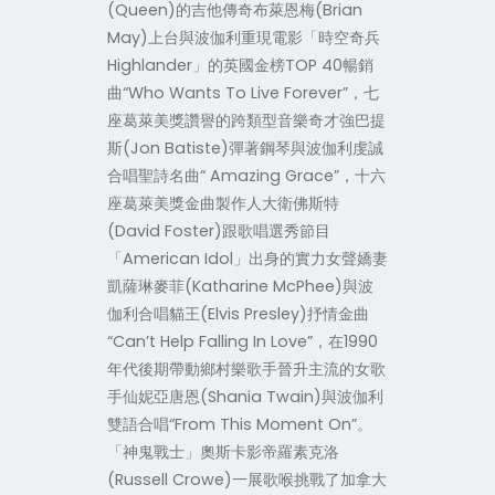
(Queen)
的吉他傳奇布萊恩梅
(Brian
May)
上台與波伽利重現電影「時空奇兵
Highlander
」的英國金榜
TOP 40
暢銷
曲
“
Who Wants To Live Forever”
，七
座葛萊美獎讚譽的跨類型音樂奇才強巴提
斯
(Jon Batiste)
彈著鋼琴與波伽利虔誠
合唱聖詩名曲
“ Amazing Grace”
，十六
座葛萊美獎金曲製作人大衛佛斯特
(David Foster)
跟歌唱選秀節目
「
American Idol
」出身的實力女聲嬌妻
凱薩琳麥菲
(
Katharine McPhee
)
與波
伽利合唱貓王
(Elvis Presley)
抒情金曲
“
Can’t Help Falling In Love”
，在
1990
年代後期帶動鄉村樂歌手晉升主流的女歌
手仙妮亞唐恩
(Shania Twain)
與波伽利
雙語合唱
“
From This Moment On”
。
「神鬼戰士」奧斯卡影帝羅素克洛
(Russell Crowe)
一展歌喉挑戰了加拿大