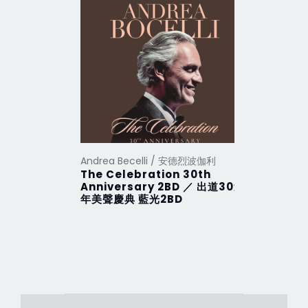
Andrea Becelli / 安德烈波伽利
Andrea B
The Celebration 30th
Duets -
Anniversary 2BD ／ 出道30週
2CD As
年美聲慶典 藍光2BD
亞洲特別