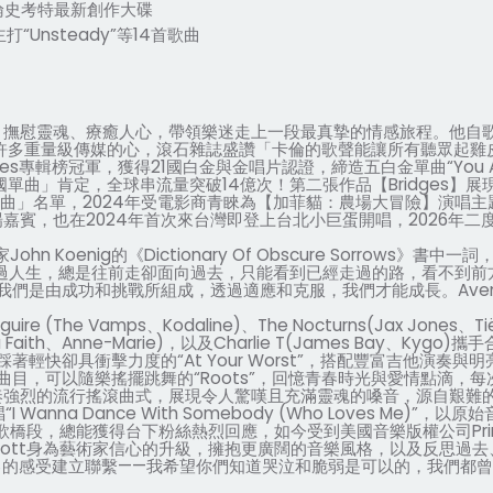
倫史考特最新創作大碟
主打
“Unsteady”
等
14
首歌曲
，撫慰靈魂、療癒人心，帶領樂迷走上一段最真摯的情感旅程。他自
許多重量級傳媒的心，滾石雜誌盛讚「卡倫的歌聲能讓所有聽眾起雞
nes
專輯榜冠軍，獲得
21
國白金與金唱片認證，締造五白金單曲
“You 
國單曲」肯定，全球串流量突破
14
億次！第二張作品【
Bridges
】展
曲」名單，
2024
年受電影商青睞為【加菲貓：農場大冒險】演唱主
場嘉賓，也在
2024
年首次來台灣即登上台北小巨蛋開唱，
2026
年二
家
John Koenig
的《
Dictionary Of Obscure Sorrows
》書中一詞
過人生，總是往前走卻面向過去，只能看到已經走過的路，看不到前
我們是由成功和挑戰所組成，透過適應和克服，我們才能成長。
Aven
guire (The Vamps
、
Kodaline)
、
The Nocturns(Jax Jones
、
Ti
 Faith
、
Anne-Marie)
，以及
Charlie T(James Bay
、
Kygo)
攜手
踩著輕快卻具衝擊力度的
“At Your Worst”
，搭配豐富吉他演奏與明
曲目，可以隨樂搖擺跳舞的
“Roots”
，回憶青春時光與愛情點滴，每
奏強烈的流行搖滾曲式，展現令人驚嘆且充滿靈魂的嗓音，源自艱難
唱
“I Wanna Dance With Somebody (Who Loves Me)”
，以原始
歌橋段，總能獲得台下粉絲熱烈回應，如今受到美國音樂版權公司
Pr
ott
身為藝術家信心的升級，擁抱更廣闊的音樂風格，以及反思過去
己的感受建立聯繫
——
我希望你們知道哭泣和脆弱是可以的，我們都曾