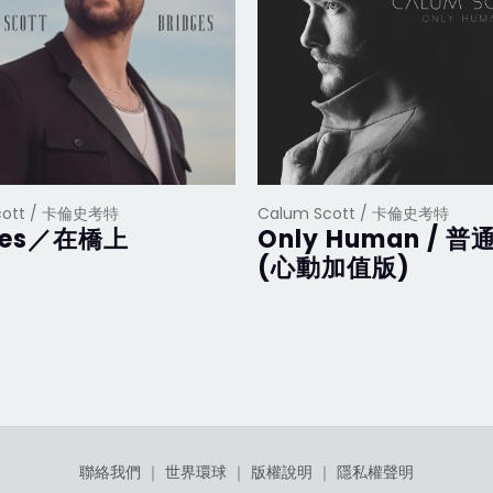
cott / 卡倫史考特
Calum Scott / 卡倫史考特
dges／在橋上
Only Human / 
(心動加值版)
聯絡我們
｜
世界環球
｜
版權說明
｜
隱私權聲明