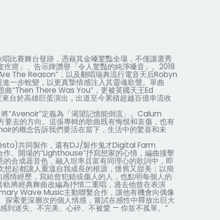
歌唱比賽舞台發跡，憑藉其金嗓驚豔全場，不僅讓選秀
皮疙瘩」、告示牌讚譽「令人驚豔的純淨嗓音」。
2018
Are The Reason”
，以及翻唱瑞典流行電音天后
Robyn
現進一步蛻變，以更真摯情感注入其靈魂歌聲。單曲
題曲
“Then There Was You”
，更被英國天王
Ed
度來台於高雄巨蛋演出，出道至今累積超越百億串流收
，將
“Avenoir”
定義為「渴望記憶能倒流」。
Calum
方要去的方向。這張專輯的歌曲既有悔恨和哀傷，也有
oir
的概念告訴我們要活在當下，生活中的驚喜和未
ësto)
共同製作，還有
DJ/
製作鬼才
Digital Farm
合作。開場的
“Lighthouse”
抒寫想家的心情，編曲撞擊
亮的合成器音色，融入坦率且富有同理心的歌詞中，即
次想起都讓人重溫自我成長的根源，懷舊又甜美；以簡
的感情經歷，寫給曾犯錯或傷人的人，也點明每個人的
音軌將經典舞曲改編為抒情二重唱，過去他曾在表演
imary Wave Music
主動聯繫合作，讓他有機會向偶像
、探索更深層次的個人情感，嘗試在感性中釋放出巨大
感到迷失、不完美、心碎、不被愛
—
你並不孤單。
”