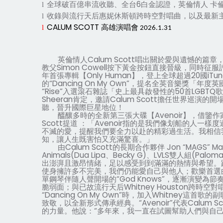
全球破百億串流收聽、全台
6
白金認證，英倫情人
卡
l
收錄與流行天后惠妮休斯頓跨時空對唱曲，以及最新
l
CALUM SCOTT
高雄演唱會
l
2026.1.31
英倫情人
Calum Scott
唱出關於愛與遺憾的篇章
教父
Simon Cowell
按下黃金按鈕直接晉級，同時征服
年首張專輯【
Only Human
】，登上全球超過
20
國
iTu
的
“Dancing On My Own”
，提名全英音樂獎「年度英
“Rise”
入選滾石雜誌「史上最具啟發性的
50
首
LGBTQ
歌
Sheeran
肯定，邀請
Calum Scott
擔任世界巡演的開
聽，晉升國際巨星地位！
醞釀多時的全新第三張大碟【
Avenoir
】，借鑒作
Scott
提道
：「
Avenoir
指的是我們像划船的人一樣度
不滅的愛，提醒我們要全力以赴的精彩過生活。我相信
知，讓人生既害怕又充滿驚喜。」
由
Calum Scott
的長期合作夥伴
Jon “MAGS” Ma
Animals(Dua Lipa
、
Becky G)
、
LVLS
雙人組
(Paloma
出澎湃且激昂情緒，足以感受到到滿滿的熱情與希望。
使身擁許多不完美，我們仍能愛自己與他人；歡樂首選
單鋼琴伴隨人聲開場的
“God Knows”
，逐漸演變為節
脆弱面；與已故流行天后
Whitney Houston
跨時空對
“Dancing On My Own”
時，加入
Whitney
這首歌的副
致敬，以全新形式傳承經典。
“Avenoir”
代表
Calum Sc
的力量。他說：
“
多年來，我一直在試圖幫助人們與自