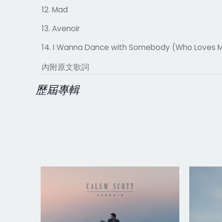
12.
Mad
13.
Avenoir
14.
I Wanna Dance with Somebody (Who Loves M
內附原文歌詞
歷屆專輯