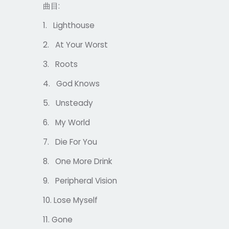
曲目
:
1.
Lighthouse
2.
At Your Worst
3.
Roots
4.
God Knows
5.
Unsteady
6.
My World
7.
Die For You
8.
One More Drink
9.
Peripheral Vision
10.
Lose Myself
11.
Gone