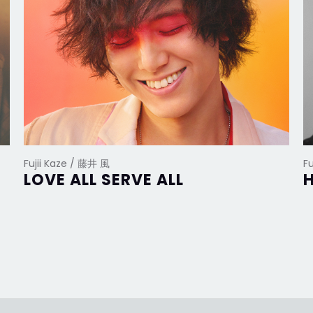
Fujii Kaze / 藤井 風
F
LOVE ALL SERVE ALL
H