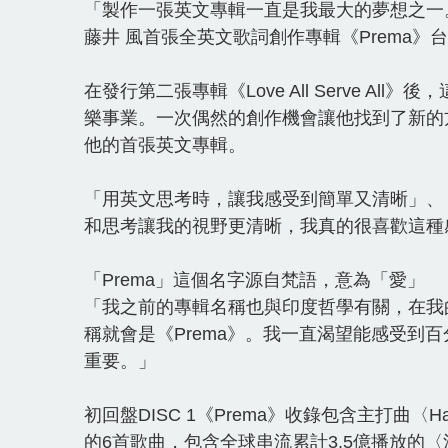
「製作一張英文專輯一直是我最大的夢想之一
藤井 風首張全英文歌詞創作專輯《Prema》
在發行第二張專輯《Love All Serve
樂事業。一次偶然的創作機會讓他找到了新的方
他的首張英文專輯。
「用英文思考時，讓我感受到簡單又清晰」、
和思考讓我的視野更清晰，我真的很喜歡這種
「Prema」這個名字源自梵語，意為「愛」
「我之前的專輯名稱也與印度哲學有關，在我
稱就會是《Prema》。我一直渴望能感受到
重要。」
初回盤DISC 1《Prema》收錄包含主打曲〈Hach
的6首歌曲，包含全球串流累計3.5億播放的〈満ちて