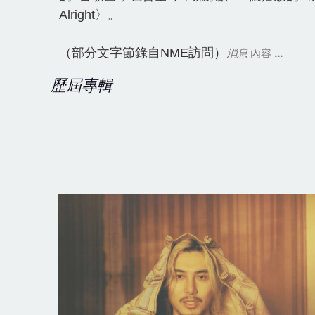
Alright〉。
（部分文字節錄自NME訪問）
消息
內容
...
歷屆專輯