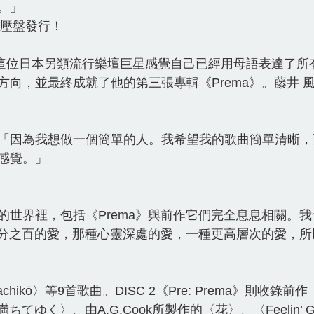
。」
台壓盤發行！
 All》後，這位日本另類流行樂壇巨星感覺自己已經用母語表
向，並最終成就了他的第三張專輯《Prema》。藤井 風
「因為我想做一個簡單的人。我希望我的歌曲簡單清晰，
感覺。」
的世界裡，包括《Prema》與前作它們完全息息相關。
百分之百的愛，那種心靈深處的愛，一種更高層次的愛，所
ikō〉等9首歌曲。DISC 2《Pre: Prema》則收錄前作
ゆく〉、由A.G.Cook所製作的〈花〉、〈Feelin’ G