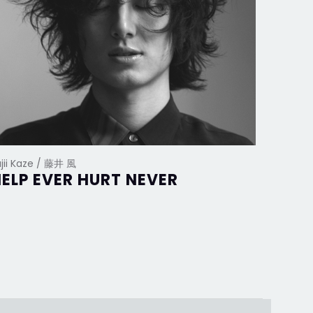
ujii Kaze / 藤井 風
ELP EVER HURT NEVER