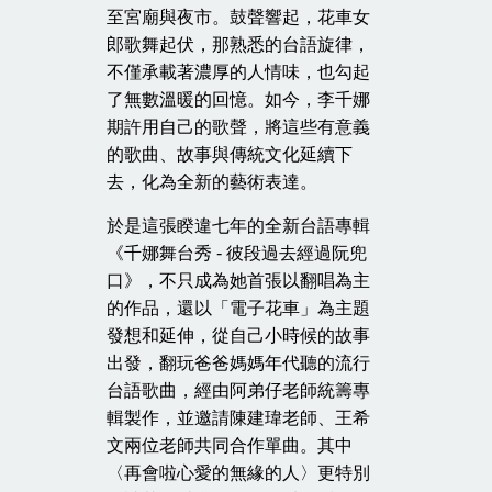
至宮廟與夜市。鼓聲響起，花車女
郎歌舞起伏，那熟悉的台語旋律，
不僅承載著濃厚的人情味，也勾起
了無數溫暖的回憶。如今，李千娜
期許用自己的歌聲，將這些有意義
的歌曲、故事與傳統文化延續下
去，化為全新的藝術表達。
於是這張睽違七年的全新台語專輯
《千娜舞台秀 - 彼段過去經過阮兜
口》，不只成為她首張以翻唱為主
的作品，還以「電子花車」為主題
發想和延伸，從自己小時候的故事
出發，翻玩爸爸媽媽年代聽的流行
台語歌曲，經由阿弟仔老師統籌專
輯製作，並邀請陳建瑋老師、王希
文兩位老師共同合作單曲。其中
〈再會啦心愛的無緣的人〉更特別