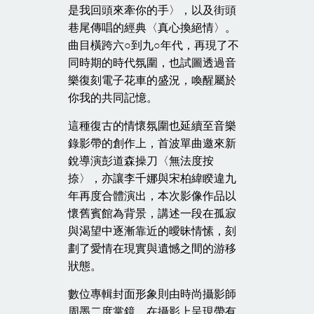
是我回頭來牽你的手〉，以及街頭
巷尾傳唱的經典〈真心換絕情〉。
曲目橫跨六○到九○年代，再現了不
同時期的時代氛圍，也試圖透過音
樂復刻電子花車的盛況，喚醒屬於
你我的共同記憶。
這種復古的情懷氛圍也延續至音樂
錄影帶的創作上，首波單曲邀來新
銳導演彭道森操刀〈無法度按
捺〉，亦讓李千娜與宋柏緯睽違九
年再度合體演出，本次影像作品以
懷舊賓館為背景，講述一段在孤寂
與渴望中逐漸靠近的曖昧情愫，刻
劃了愛情在現實與遺憾之間的游移
狀態。
數位專輯封面形象則由時尚攝影師
周墨二度掌鏡，在攝影上呈現帶有