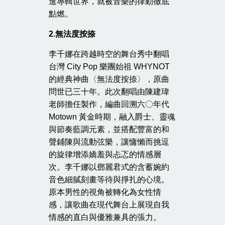
進專輯世界，就被音樂的律動徹底
點燃。
2.
無法度按捺
李千娜在跨越時空的舞台秀中翻唱
台灣 City Pop 樂團始祖 WHYNOT
的經典神曲〈無法度按捺〉，原曲
問世已三十年。此次翻唱由陳建瑋
老師擔任製作，編曲回溯六〇年代
Motown 黃金時期，融入爵士、靈魂
與節奏藍調元素，並搭配豐富的和
聲鋪陳與流動弦樂，讓慵懶而挑逗
的旋律增添嬌羞與忐忑的情感層
次。李千娜以鄧麗君式的含蓄婉約
音色細膩刻畫等待與掙扎的心境。
原本男性的視角被轉化為女性情
感，讓歌曲在現代舞台上展現自我
情感的直白與優雅兼具的張力。