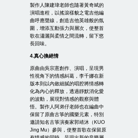
製作人陳建瑋老師也隨著黃奇斌的
演唱進程，以搖滾樣貌之電吉他編
曲呼應聲線，創造吉他英雄般的氛
圍，增添互動張力與層次，使整首
歌在瀟灑與柔情之間流轉，留下悠
長回味。
4.
真心換絕情
原曲由吳宗憲創作、演唱，呈現男
性視角下的情感糾葛，李千娜在新
版本則以內斂細膩的唱腔將情感轉
化為內心的釋放，透過靜默消化愛
的波動，展現對情感的觀察與體
悟。製作人阿弟仔老師也在編曲中
保留了原曲古箏的國樂元素，特別
邀請知名古箏演奏家郭靖沐（KUO
Jing Mu）參與，使整首歌在保留原
有情感的同時，呈現出新的音樂層