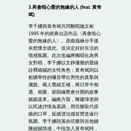
3.
再會啦心愛的無緣的人
(feat.
黃奇
斌
)
李千娜與黃奇斌共同翻唱施文彬
1995 年的經典台語作品〈再會啦心
愛的無緣的人〉。原曲描繪分手後
依然懷念彼此、並決定好好生活的
情感氛圍。此次改編將獨唱化為男
女對唱，李千娜以文靜優雅的聲線
詮釋細膩的女性角色；黃奇斌則以
粗獷率性的嗓音帶出男性的真摯與
灑脫。兩人聲線互補，將日常中相
遇、相愛、卻因緣際會分開的故事
娓娓道來。編曲方面，陳建瑋老師
以民謠抒情為基調，用弦樂取代原
曲的口琴，延續漂泊感並營造遠行
氛圍。李千娜段落由弦樂與吉他鋪
陳細膩情感，中段加入黃奇斌時，