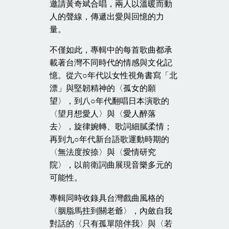
邀請黃奇斌合唱，兩人以溫暖而動
人的聲線，傳遞出愛與回憶的力
量。
不僅如此，專輯中的每首歌曲都承
載著台灣不同時代的情感與文化記
憶。從六○年代以女性視角書寫「北
漂」與堅韌精神的〈孤女的願
望〉，到八○年代翻唱日本演歌的
〈望月想愛人〉與〈愛人醉落
去〉，旋律婉轉、歌詞細膩柔情；
再到九○年代新台語歌運動時期的
〈無法度按捺〉與〈愛情研究
院〉，以前衛詞曲展現音樂多元的
可能性。
專輯同時收錄具台灣戲曲風格的
〈胭脂馬拄到關老爺〉，內斂自我
對話的〈只有孤單陪伴我〉與〈若