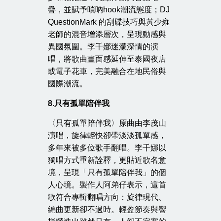
疊，並賦予嗩吶hook潮流態度；DJ
QuestionMark 的刮碟技巧與黃少雍
老師的混音增添層次，呈現動感與
異國氛圍。李千娜迷濛深情的演
唱，將歌曲畫面感延伸至泰國夜店
或電子花車，完美融合在地民俗與
國際潮流。
8.
只有孤單陪伴我
〈只有孤單陪伴我〉原曲由李茂山
演唱，旋律輕快卻帶淡淡孤單感，
多年來被多位歌手翻唱。李千娜以
獨唱方式重新詮釋，更貼近歌名意
境，呈現「只有孤單陪伴我」的個
人心境。製作人阿弟仔表示，這首
歌符合專輯翻唱方向：旋律現代、
編曲更新卻不過時。輕盈節奏與響