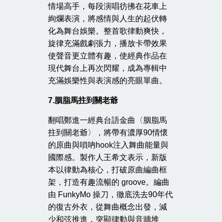
情場高手，每段演唱彷彿在花車上
絢爛表演，將感情與人生的起伏轉
化為舞台娛樂。整首歌律動爽快，
旋律充滿戲劇張力，播放卡帶效果
使聲音更立體有趣，使經典作品在
現代舞台上再次閃耀，成為專輯中
充滿娛樂性與表演感的亮眼單曲。
7.
胭脂馬拄到關老爺
翻唱鄭進一經典台語金曲〈胭脂馬
拄到關老爺〉，將帶有濃厚90情懷
的原曲與嗩吶hook注入舞曲能量與
國際感。製作人王希文表示，新版
本以律動為核心，打破原曲編曲框
架，打造有趣流暢的 groove。編曲
由 FunkyMo 操刀，徹底洗去90年代
的復古外衣，從舞曲概念出發，減
少和弦推進，突顯律動與音牆堆