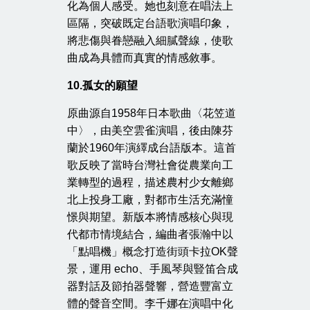
化為個人感受。她也刻意在唱法上
區隔，突破既定台語歌演唱印象，
將悲傷與眷戀融入細膩聲線，使歌
曲成為具體而真實的情感敘事。
10.
孤女的願望
原曲源自1958年日本歌曲〈花笠道
中〉，由美空雲雀演唱，後由陳芬
蘭於1960年演繹成台語版本。這首
歌反映了當時台灣社會從農業向工
業轉型的過程，描述農村少女離鄉
北上投身工廠，對都市生活充滿憧
憬與期望。新版本將情感核心與現
代都市情境結合，編曲者張瀚中以
「點唱機」概念打造街頭卡拉OK聲
景，運用 echo、手風琴與豎笛合成
器對話及節拍器聲響，營造豐富立
體的聲音空間。李千娜在演唱中化