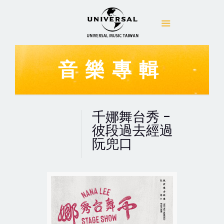
音樂專輯
千娜舞台秀 -
彼段過去經過
阮兜口