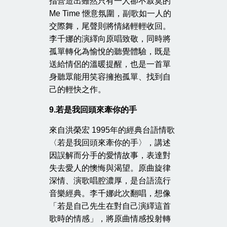
指營造出雖然只有一人卻不寂寞的
Me Time 愜意氛圍，副歌如一人的
交際舞，尾聲則將情緒輕輕收回。
李千娜的演繹向原唱致敬，同時將
孤單轉化為愉悅的聽覺體驗，既是
送給情侶的溫暖提醒，也是一首單
身聽眾能用笑容擁抱孤單、找到自
己的輕快之作。
9.
若是我回頭來牽你的手
來自洪榮宏 1995年的經典台語情歌
〈若是我回頭來牽你的手〉，講述
因誤解而分手的愛情故事，表達對
失去愛人的懊悔與渴望。原曲旋律
深情、演歌唱腔濃厚，是台語流行
音樂經典。李千娜此次翻唱，想像
「若是自己先生在對自己演繹這首
歌時的情感」，將原曲情感投射轉