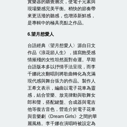
實樂器的聽覺層次，使電子元素與
現場樂感完美平衡。稍快的節奏帶
來更活潑的聽感，也增添新鮮感，
是專輯中的極具亮點之作品。
6.
望月想愛人
台語經典〈望月想愛人〉源自日文
作品《浪花節人生》，描寫飽受感
情摧殘的女性坦然面對命運。早期
台語版本多以抒情手法呈現，而李
千娜此次翻唱則將歌曲轉化為充滿
現代感與舞台張力的作品。製作人
王希文表示，編曲以電子花車為靈
感，結合管樂、放克律動與歌舞女
郎和聲，搭配鍵盤、合成器與電吉
他等復古音色，營造介於電子花車
與音樂劇《Dream Girls》之間的華
麗風格。李千娜在演唱時被設定為