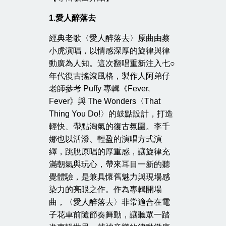
1.
愛人醉落去
經典老歌〈愛人醉落去〉原曲由蔡
小虎演唱，以情感深厚的旋律與律
動廣為人知。這次翻唱重新注入七○
年代復古搖滾風格，製作人阿弟仔
老師參考 Puffy 專輯《Fever,
Fever》與 The Wonders〈That
Thing You Do!〉的鼓點設計，打造
輕快、帶點淘氣的復古氛圍。李千
娜也以活潑、輕盈的演唱方式演
繹，跳脫原唱的厚重感，讓旋律充
滿朝氣與玩心，帶來耳目一新的聽
覺體驗，是兼具懷舊魅力與現場感
染力的亮眼之作。作為專輯開場
曲，〈愛人醉落去〉非常適合在電
子花車前隨節奏舞動，讓聽眾一踏