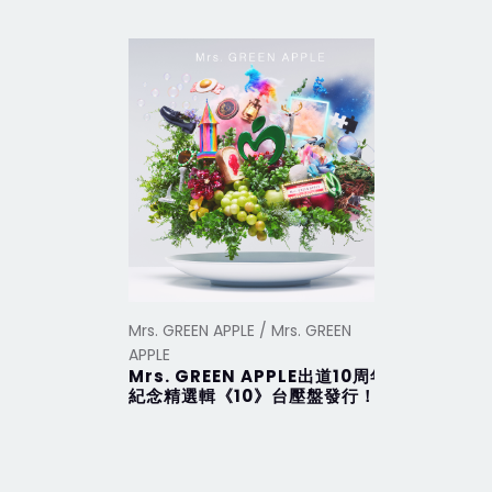
Mrs. GREEN APPLE / Mrs. GREEN
Mrs. GREEN
APPLE
APPLE
Mrs. GREEN APPLE出道10周年
Attitu
紀念精選輯《10》台壓盤發行！