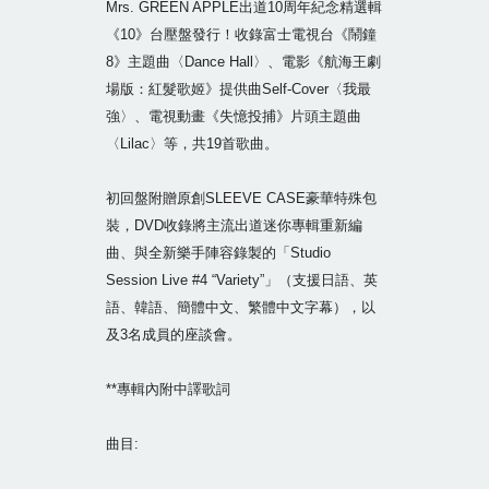
Mrs. GREEN APPLE出道10周年紀念精選輯
《10》台壓盤發行！收錄富士電視台《鬧鐘
8》主題曲〈Dance Hall〉、電影《航海王劇
場版：紅髮歌姬》提供曲Self-Cover〈我最
強〉、電視動畫《失憶投捕》片頭主題曲
〈Lilac〉等，共19首歌曲。
初回盤附贈原創SLEEVE CASE豪華特殊包
裝，DVD收錄將主流出道迷你專輯重新編
曲、與全新樂手陣容錄製的「Studio
Session Live #4 “Variety”」（支援日語、英
語、韓語、簡體中文、繁體中文字幕），以
及3名成員的座談會。
**專輯內附中譯歌詞
曲目: