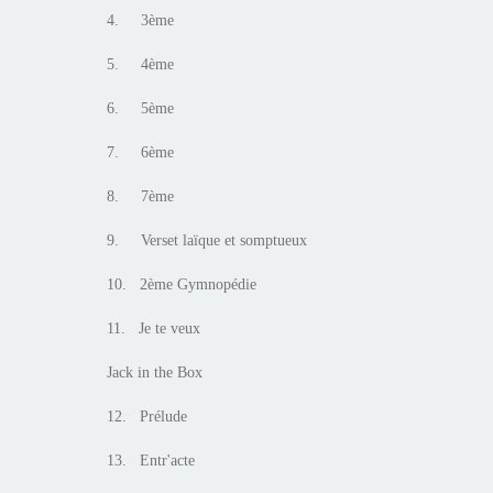
4. 3ème
5. 4ème
6. 5ème
7. 6ème
8. 7ème
9. Verset laïque et somptueux
10. 2ème Gymnopédie
11. Je te veux
Jack in the Box
12. Prélude
13. Entr'acte