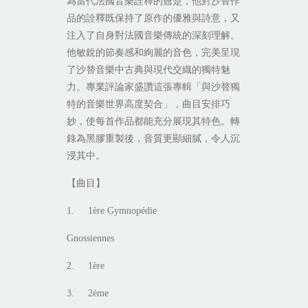
為當代法國音樂詮釋的翹楚，他對沙替作
品的詮釋既保持了原作的優雅與詩意，又
注入了自身對法國音樂傳統的深刻理解。
他敏銳的節奏感和絢麗的音色，完美呈現
了沙替音樂中古典與現代交織的獨特魅
力。專業評論家盛讚這張專輯「與沙替獨
特的音樂世界高度契合」，曲目安排巧
妙，使每首作品都能充分展現其特色。轉
錄為黑膠重製後，音質更顯細膩，令人沉
浸其中。
【曲目】
1. 1ère Gymnopédie
Gnossiennes
2. 1ère
3. 2ème