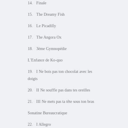
14. Finale
15. The Dreamy Fish
16. Le Picadilly
17. The Angora Ox
18. 3ème Gymnopédie
L'Enfance de Ko-quo
19. I Ne bois pas ton chocolat avec les
doigts
20. II Ne souffle pas dans tes oreilles
21. III Ne mets pas ta tête sous ton bras
Sonatine Bureaucratique
22. I Allegro