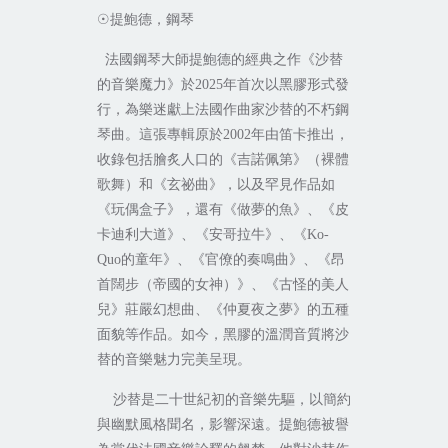
提鮑德，鋼琴
☉
法國鋼琴大師提鮑德的經典之作《沙替
的音樂魔力》於
年首次以黑膠形式發
2025
行，為樂迷獻上法國作曲家沙替的不朽鋼
琴曲。這張專輯原於
年由笛卡推出，
2002
收錄包括膾炙人口的《吉諾佩第》（裸體
歌舞）和《玄祕曲》，以及罕見作品如
《玩偶盒子》，還有《做夢的魚》、《皮
卡迪利大道》、《安哥拉牛》、《
Ko-
的童年》、《官僚的奏鳴曲》、《昂
Quo
首闊步（帝國的女神）》、《古怪的美人
兒》莊嚴幻想曲、《仲夏夜之夢》的五種
面貌等作品。如今，黑膠的溫潤音質將沙
替的音樂魅力完美呈現。
沙替是二十世紀初的音樂先驅，以簡約
與幽默風格聞名，影響深遠。提鮑德被譽