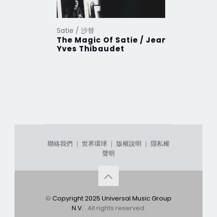
Satie / 沙替
The Magic Of Satie / Jean-
Yves Thibaudet
聯絡我們
｜
世界環球
｜
版權說明
｜
隱私權
聲明
©
Copyright 2025 Universal Music Group
N.V.
. All rights reserved.