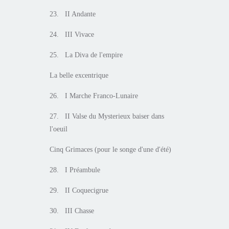
23. II Andante
24. III Vivace
25. La Diva de l'empire
La belle excentrique
26. I Marche Franco-Lunaire
27. II Valse du Mysterieux baiser dans
l'oeuil
Cinq Grimaces (pour le songe d'une d'été)
28. I Préambule
29. II Coquecigrue
30. III Chasse