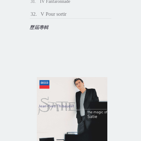
31. IV Fanfaronnade
32. V Pour sortir
歷屆專輯