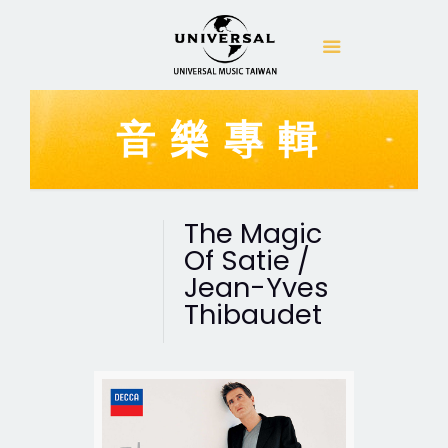
音樂專輯
The Magic
Of Satie /
Jean-Yves
Thibaudet