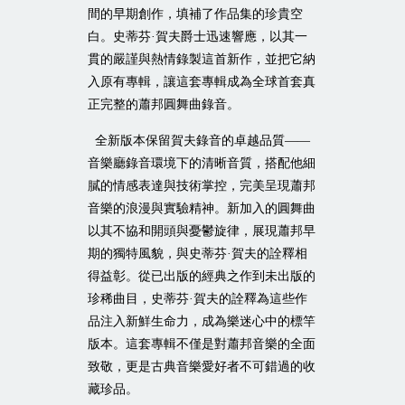
間的早期創作，填補了作品集的珍貴空
白。史蒂芬·賀夫爵士迅速響應，以其一
貫的嚴謹與熱情錄製這首新作，並把它納
入原有專輯，讓這套專輯成為全球首套真
正完整的蕭邦圓舞曲錄音。
全新版本保留賀夫錄音的卓越品質——
音樂廳錄音環境下的清晰音質，搭配他細
膩的情感表達與技術掌控，完美呈現蕭邦
音樂的浪漫與實驗精神。新加入的圓舞曲
以其不協和開頭與憂鬱旋律，展現蕭邦早
期的獨特風貌，與史蒂芬·賀夫的詮釋相
得益彰。從已出版的經典之作到未出版的
珍稀曲目，史蒂芬·賀夫的詮釋為這些作
品注入新鮮生命力，成為樂迷心中的標竿
版本。這套專輯不僅是對蕭邦音樂的全面
致敬，更是古典音樂愛好者不可錯過的收
藏珍品。