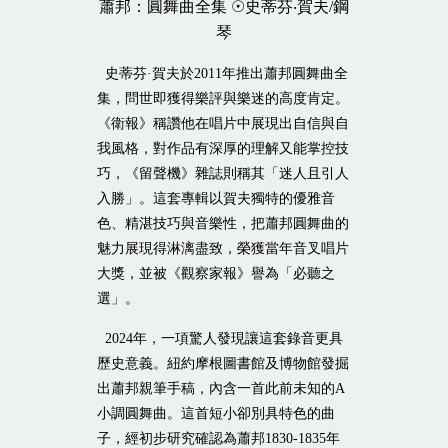
蕭邦：圓舞曲全集
☉
史蒂芬‧賀夫
/
鋼
琴
史蒂芬·賀夫於
2011
年推出蕭邦圓舞曲全
集，問世即獲得樂評與樂迷的高度肯定。
《衛報》稱讚他在唱片中展現出自信與自
我風格，對作品有深厚的理解又能掌控技
巧，《留聲機》雜誌則稱其「迷人且引人
入勝」。這套專輯以賀夫獨特的優雅音
色、精湛技巧與音樂性，把蕭邦圓舞曲的
魅力展現得淋漓盡致，榮獲當年音叉唱片
大獎，並被《觀察家報》譽為「必聽之
選」。
2024
年，一項驚人發現讓這套錄音更具
歷史意義。紐約摩根圖書館及博物館發掘
出蕭邦親筆手稿，內含一首此前未知的
A
小調圓舞曲。這首短小卻別具特色的曲
子，經初步研究確認為蕭邦
1830-1835
年