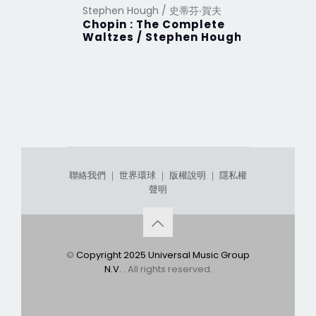
Stephen Hough / 史蒂芬‧賀夫
Chopin : The Complete
Waltzes / Stephen Hough
聯絡我們
｜
世界環球
｜
版權說明
｜
隱私權
聲明
©
Copyright 2025 Universal Music Group
N.V.
. All rights reserved.