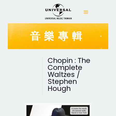
音樂專輯
Chopin : The
Complete
Waltzes /
Stephen
Hough