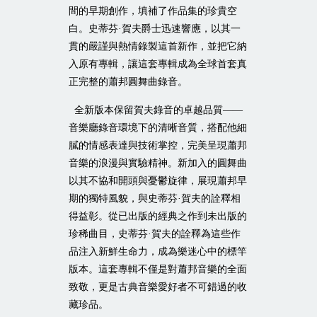
間的早期創作，填補了作品集的珍貴空
白。史蒂芬·賀夫爵士迅速響應，以其一
貫的嚴謹與熱情錄製這首新作，並把它納
入原有專輯，讓這套專輯成為全球首套真
正完整的蕭邦圓舞曲錄音。
全新版本保留賀夫錄音的卓越品質——
音樂廳錄音環境下的清晰音質，搭配他細
膩的情感表達與技術掌控，完美呈現蕭邦
音樂的浪漫與實驗精神。新加入的圓舞曲
以其不協和開頭與憂鬱旋律，展現蕭邦早
期的獨特風貌，與史蒂芬·賀夫的詮釋相
得益彰。從已出版的經典之作到未出版的
珍稀曲目，史蒂芬·賀夫的詮釋為這些作
品注入新鮮生命力，成為樂迷心中的標竿
版本。這套專輯不僅是對蕭邦音樂的全面
致敬，更是古典音樂愛好者不可錯過的收
藏珍品。