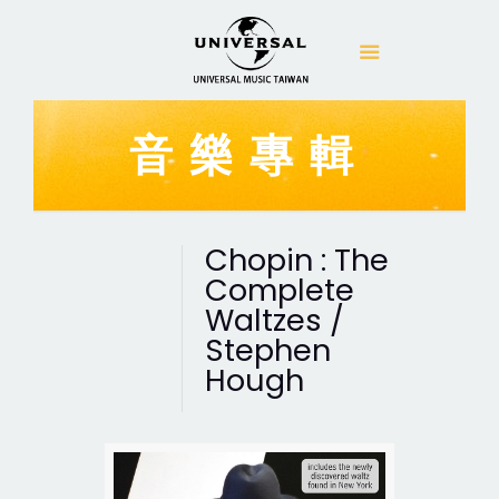
音樂專輯
Chopin : The
Complete
Waltzes /
Stephen
Hough