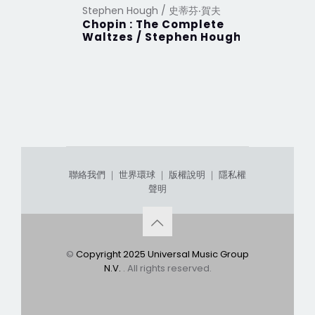
Stephen Hough / 史蒂芬‧賀夫
Chopin : The Complete
Waltzes / Stephen Hough
聯絡我們
｜
世界環球
｜
版權說明
｜
隱私權
聲明
©
Copyright 2025 Universal Music Group
N.V.
. All rights reserved.