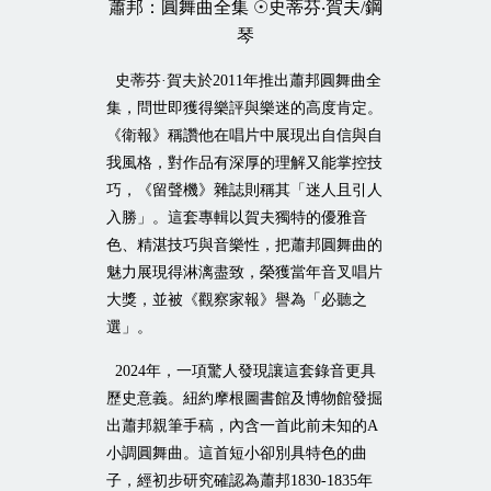
蕭邦：圓舞曲全集
☉
史蒂芬‧賀夫
/
鋼
琴
史蒂芬·賀夫於
2011
年推出蕭邦圓舞曲全
集，問世即獲得樂評與樂迷的高度肯定。
《衛報》稱讚他在唱片中展現出自信與自
我風格，對作品有深厚的理解又能掌控技
巧，《留聲機》雜誌則稱其「迷人且引人
入勝」。這套專輯以賀夫獨特的優雅音
色、精湛技巧與音樂性，把蕭邦圓舞曲的
魅力展現得淋漓盡致，榮獲當年音叉唱片
大獎，並被《觀察家報》譽為「必聽之
選」。
2024
年，一項驚人發現讓這套錄音更具
歷史意義。紐約摩根圖書館及博物館發掘
出蕭邦親筆手稿，內含一首此前未知的
A
小調圓舞曲。這首短小卻別具特色的曲
子，經初步研究確認為蕭邦
1830-1835
年