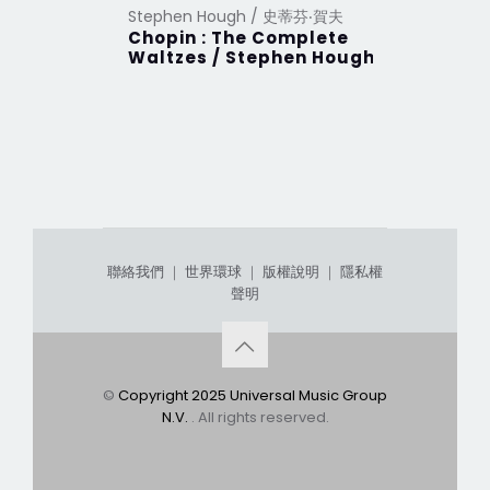
Stephen Hough / 史蒂芬‧賀夫
Chopin : The Complete
Waltzes / Stephen Hough
聯絡我們
｜
世界環球
｜
版權說明
｜
隱私權
聲明
©
Copyright 2025 Universal Music Group
N.V.
. All rights reserved.