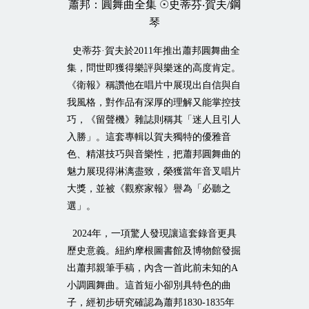
蕭邦：圓舞曲全集
☉
史蒂芬‧賀夫
/
鋼
琴
史蒂芬·賀夫於
2011
年推出蕭邦圓舞曲全
集，問世即獲得樂評與樂迷的高度肯定。
《衛報》稱讚他在唱片中展現出自信與自
我風格，對作品有深厚的理解又能掌控技
巧，《留聲機》雜誌則稱其「迷人且引人
入勝」。這套專輯以賀夫獨特的優雅音
色、精湛技巧與音樂性，把蕭邦圓舞曲的
魅力展現得淋漓盡致，榮獲當年音叉唱片
大獎，並被《觀察家報》譽為「必聽之
選」。
2024
年，一項驚人發現讓這套錄音更具
歷史意義。紐約摩根圖書館及博物館發掘
出蕭邦親筆手稿，內含一首此前未知的
A
小調圓舞曲。這首短小卻別具特色的曲
子，經初步研究確認為蕭邦
1830-1835
年