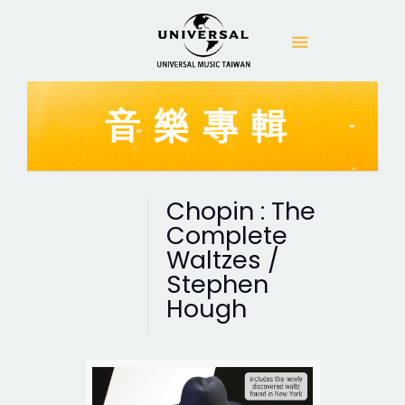
音樂專輯
Chopin : The
Complete
Waltzes /
Stephen
Hough