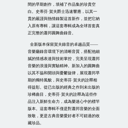
間的早期創作，填補了作品集的珍貴空
白。史蒂芬·賀夫爵士迅速響應，以其一
貫的嚴謹與熱情錄製這首新作，並把它納
入原有專輯，讓這套專輯成為全球首套真
正完整的蕭邦圓舞曲錄音。
全新版本保留賀夫錄音的卓越品質——
音樂廳錄音環境下的清晰音質，搭配他細
膩的情感表達與技術掌控，完美呈現蕭邦
音樂的浪漫與實驗精神。新加入的圓舞曲
以其不協和開頭與憂鬱旋律，展現蕭邦早
期的獨特風貌，與史蒂芬·賀夫的詮釋相
得益彰。從已出版的經典之作到未出版的
珍稀曲目，史蒂芬·賀夫的詮釋為這些作
品注入新鮮生命力，成為樂迷心中的標竿
版本。這套專輯不僅是對蕭邦音樂的全面
致敬，更是古典音樂愛好者不可錯過的收
藏珍品。