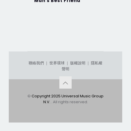
Man's Best Friend
SHORT N
微甜 加
聯絡我們
｜
世界環球
｜
版權說明
｜
隱私權
聲明
©
Copyright 2025 Universal Music Group
N.V.
. All rights reserved.