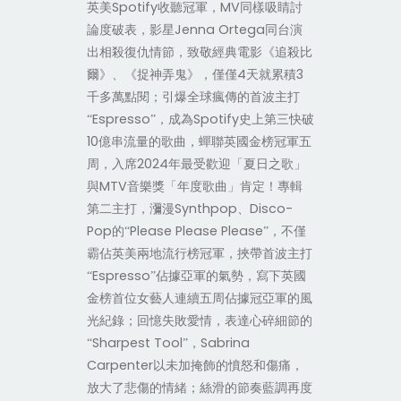
Spotify
MV
英美
收聽冠軍，
同樣吸睛討
Jenna Ortega
論度破表，影星
同台演
出相殺復仇情節，致敬經典電影《追殺比
4
3
爾》、《捉神弄鬼》，僅僅
天就累積
千多萬點閱；引爆全球瘋傳的首波主打
Espresso
Spotify
“
”，成為
史上第三快破
10
億串流量的歌曲，蟬聯英國金榜冠軍五
2024
周，入席
年最受歡迎「夏日之歌」
MTV
與
音樂獎「年度歌曲」肯定！專輯
Synthpop
Disco-
第二主打，瀰漫
、
Pop
Please Please Please
的“
”，不僅
霸佔英美兩地流行榜冠軍，挾帶首波主打
Espresso
“
”佔據亞軍的氣勢，寫下英國
金榜首位女藝人連續五周佔據冠亞軍的風
光紀錄；回憶失敗愛情，表達心碎細節的
Sharpest Tool
Sabrina
“
”，
Carpenter
以未加掩飾的憤怒和傷痛，
放大了悲傷的情緒；絲滑的節奏藍調再度