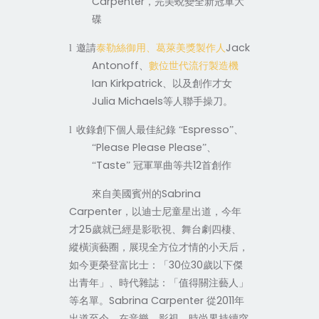
Carpenter
，完美蛻變全新冠軍大
碟
Jack
l
邀請
泰勒絲御用、葛萊美獎製作人
Antonoff
、
數位世代流行製造機
Ian Kirkpatrick
、以及創作才女
Julia Michaels
等人聯手操刀。
Espresso
l
收錄創下個人最佳紀錄
“
”、
Please Please Please
“
”、
Taste
12
“
”
冠軍單曲等共
首創作
Sabrina
來自美國賓州的
Carpenter
，以迪士尼童星出道，今年
25
才
歲就已經是影歌視、舞台劇四棲、
縱橫演藝圈，展現全方位才情的小天后，
30
30
如今更榮登富比士：「
位
歲以下傑
出青年」、時代雜誌：「值得關注藝人」
Sabrina Carpenter
2011
等名單。
從
年
出道至今，在音樂、影視、時尚界持續突