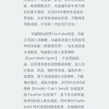
10
破，散發耀眼光芒，在超越
多年努力耕
2024
耘與實力累積，在
年爆炸性成為世
界焦點，在全球各地掀起狂熱，不斷締造
亮眼成績，引領新一代的流行文化！
10
YouTube
12
歲開始經營
頻道，
歲
14
正式踏入演藝圈，
歲接演迪士尼高收視
率情境喜劇《蕾蕾看世界》，知名度跟著
16
水漲船高。
歲發行個人首張專輯
Eyes Wide Open
【
】，不走唱跳路
線，反而運用更多原聲樂器搭配，深入流
行搖滾、民謠、鄉村等領域，贏取外界一
4
致讚賞。接下來陸續發行
張專輯，不斷
2023
5
勇於嘗試，成熟大躍進，
年在第
張
Emails I Can't Send
專輯【
】加值版單
Feather
曲“
”的宣傳下，拿下告示牌單曲
#21
Taylor
榜
的個人最佳成績，同年擔任
Swift
時代巡迴的開場嘉賓，在種種的推