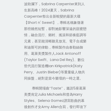
Sabrina Carpenter
波助瀾下，
來到人
2024
Sabrina
生新高峰！
夏天，
Carpenter
祭出全新蛻變的最新大碟
Short n' Sweet
【
】，專輯名稱象徵著
那些雖然短暫，卻對她影響深遠的甜蜜戀
情，融合流行、鄉村、搖滾和節奏藍調等
元素，甚至能清晰聽見放克、電子合成樂
和迪斯可的律動，專輯製作由泰勒絲御
Jack Antonoff
用、葛萊美獎製作人
(Taylor Swift
Lana Del Rey)
、
、數位
Ian Kirkpatrick(Katy
世代流行製造機
Perry
Justin Bieber)
、
等重量級人物共
同操盤
，
絕對是當今樂壇的一時之選。
Taste
5
專輯開場曲“
”，邀請
座葛萊
Julia Michaels
Harry
美獎肯定
和曾為
Styles
Selena Gomez
、
譜寫歌曲的幕
Amy Allen
後創作才女
合寫，發行即攻下