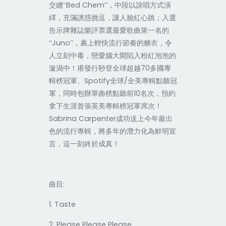
Bed Chem
交纏“
”，中段以說唱方式演
繹，充滿誘惑挑逗，讓人臉紅心跳；入選
告示牌雜誌樂評票選最愛歌曲第一名的
Juno
“
”，裹上輕快流行節奏的糖衣，令
人立刻中毒，戀愛腦大開陷入粉紅泡泡的
70
漩渦中！甫發行秒登全球超越
多國專
Spotify
/
輯榜冠軍、
全球
全美專輯點聽冠
10
軍，同時包辦單曲榜點聽前
名次，預約
拿下生涯首張英美專輯榜冠軍席次！
Sabrina Carpenter
成功送上今年最出
色的流行專輯，將多年的潛力化為鮮明宣
言，這一刻終於成真！
:
曲目
1. Taste
2. Please Please Please