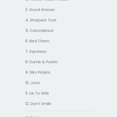
3. Good Graces
4. Sharpest Tool
5. Coincidence
6. Bed Chem
7. Espresso
8. Dumb & Poetic
9. Slim Pickins
10. Juno
11. Lie To Girls
12. Don’t Smile