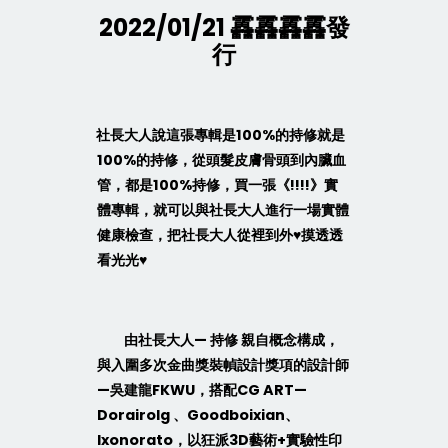
2022/01/21
靐靐靐靐發
行
社長大人說這張專輯是
100%
的持修就是
100%
的持修，從頭髮皮膚骨頭到內臟血
管，都是
100%
持修，買一張《
!!!!
》實
體專輯，
就可以與社長大人進行一場實體
健康檢查，把社長大人從裡到外
♥
摸透透
看光光
♥
由社長大人
—
持修 親自概念構成，
與入圍多次金曲獎裝幀設計獎項的設計師
—
吳建龍
FKWU
，搭配
CG ART—
Dorairolg
、
Goodboixian
、
Ixonorato
，以狂派
3D
藝術
+
實驗性印