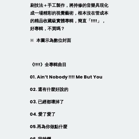
刷技法＋手工製作，將持修的音樂具現化
成一場精彩的視覺藝術，根本沒在管成本
的精品收藏級實體專輯，簡直「
!!!!
」，
好專輯，不買嗎？
※
本圖示為數位封面
《
!!!!
》全專輯曲目
01. Ain’t Nobody !!!! Me But You
02.
還有什麼好說的
03.
已經都壞掉了
04.
愛了愛了
05.
再為你做點什麼