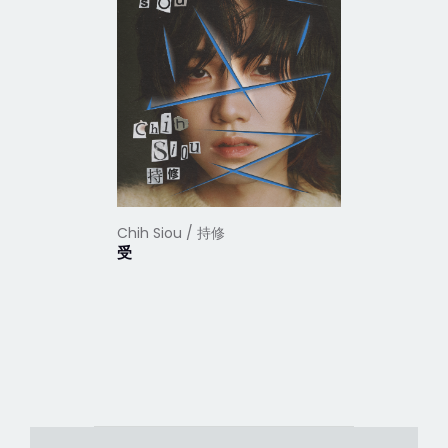
Chih Siou / 持修
Chih Siou
受
!!!!